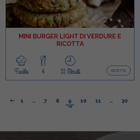
MINI BURGER LIGHT DI VERDURE E
RICOTTA
Facile
4
55 Minuti
RICETTA
1
…
7
8
9
10
11
…
30