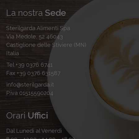
La nostra
Sede
Sterilgarda Alimenti Spa
Via Medole, 52 46043
Castiglione delle Stiviere (MN)
Italia
Tel
+39 0376 6741
Fax
+39 0376 631587
info@sterilgarda.it
P.iva 01515590204
Orari
Uffici
Dal Lunedì al Venerdì