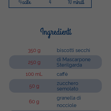
Facile
4
10 minuti
Ingredienti
350 g
biscotti secchi
di Mascarpone
250 g
Sterilgarda
100 mL
caffè
zucchero
50 g
semolato
granella di
60 g
nocciole