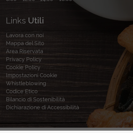
Links
Utili
Lavora con noi
Mappa del Sito
Area Riservata
Privacy Policy
Cookie Policy
Impostazioni Cookie
Whistleblowing
Codice Etico
Bilancio di Sostenibilità
Dichiarazione di Accessibilità