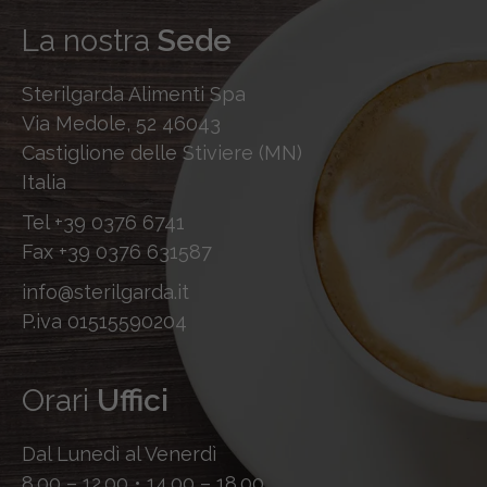
La nostra
Sede
Sterilgarda Alimenti Spa
Via Medole, 52 46043
Castiglione delle Stiviere (MN)
Italia
Tel
+39 0376 6741
Fax
+39 0376 631587
info@sterilgarda.it
P.iva 01515590204
Orari
Uffici
Dal Lunedì al Venerdì
8.00 – 12.00 • 14.00 – 18.00