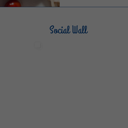
Social Wall
Sterilgarda Alimenti
Steri
499
13
6
80