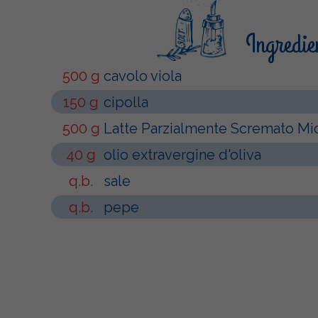
Ingredie
500 g
cavolo viola
150 g
cipolla
500 g
Latte Parzialmente Scremato Micr
40 g
olio extravergine d'oliva
q.b.
sale
q.b.
pepe