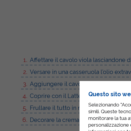
Affettare il cavolo viola lasciandone 
Versare in una casseruola l’olio extrav
Aggiungere il cavolo viola, sale, pepe
Questo sito web
Coprire con il Latte Parzialmente Scre
Selezionando "Accet
Frullare il tutto in modo omogeneo f
simili. Queste tecno
monitorare la tua at
Decorare la crema con il cavolo lascia
personalizzazione 