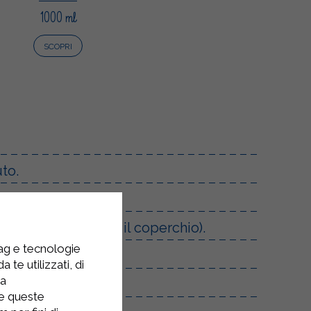
1000 ml
SCOPRI
uto.
per 15 minuti (con il coperchio).
tag e tecnologie
 te utilizzati, di
la
re queste