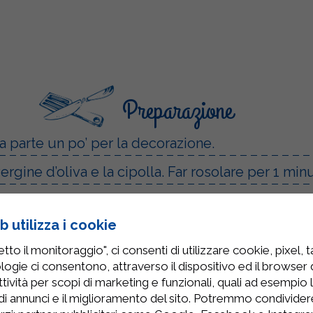
Preparazione
da parte un po’ per la decorazione.
ergine d’oliva e la cipolla. Far rosolare per 1 min
 e lasciare rosolare un altro paio di minuti.
 utilizza i cookie
mato Microfiltrato Sterilgarda e lasciare cuocere 
to il monitoraggio", ci consenti di utilizzare cookie, pixel, 
ino a ottenere una consistenza cremosa.
logie ci consentono, attraverso il dispositivo ed il browser da
tività per scopi di marketing e funzionali, quali ad esempio 
to da parte e servire!
di annunci e il miglioramento del sito. Potremmo condivide