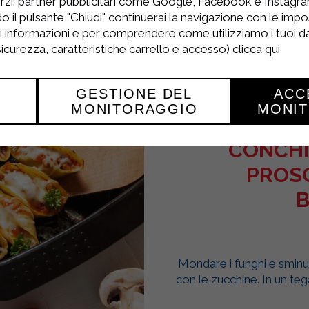
rzi: partner pubblicitari come Google, Facebook e Instagram
o il pulsante "Chiudi" continuerai la navigazione con le impo
ri informazioni e per comprendere come utilizziamo i tuoi dat
 sicurezza, caratteristiche carrello e accesso)
clicca qui
GESTIONE DEL
ACC
MONITORAGGIO
MONI
CONCHIG
PROSC
B
Mondare i funghi e sminuzz
con le zucchine. In un tega