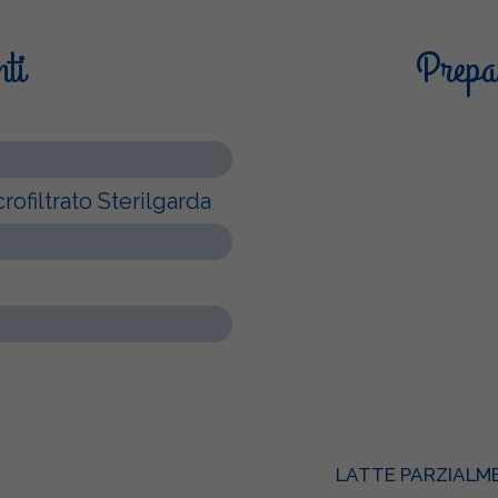
nti
Prepar
ofiltrato Sterilgarda
LATTE PARZIALM