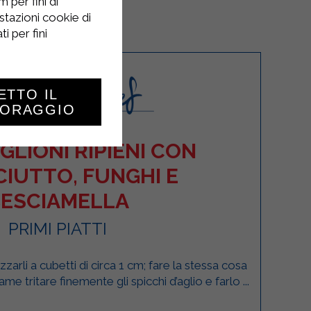
 per fini di
stazioni cookie di
i per fini
ETTO IL
TORAGGIO
LIONI RIPIENI CON
IUTTO, FUNGHI E
ESCIAMELLA
PRIMI PIATTI
arli a cubetti di circa 1 cm; fare la stessa cosa
me tritare finemente gli spicchi d’aglio e farlo ...