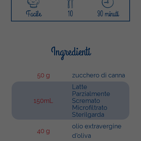
Facile
10
30 minuti
Ingredienti
50 g
zucchero di canna
Latte
Parzialmente
150mL
Scremato
Microfiltrato
Sterilgarda
olio extravergine
40 g
d'oliva