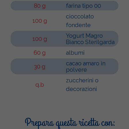
80 g
farina tipo 00
cioccolato
100 g
fondente
Yogurt Magro
100 g
Bianco Sterilgarda
60 g
albumi
cacao amaro in
30 g
polvere
zuccherini o
q.b
decorazioni
Prepara questa ricetta con: