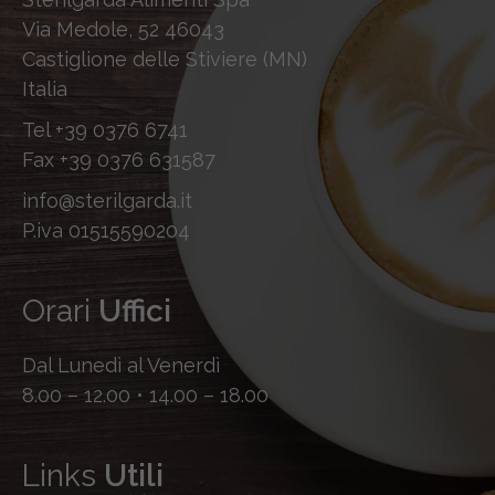
Via Medole, 52 46043
Castiglione delle Stiviere (MN)
Italia
Tel
+39 0376 6741
Fax
+39 0376 631587
info@sterilgarda.it
P.iva 01515590204
Orari
Uffici
Dal Lunedì al Venerdì
8.00 – 12.00 • 14.00 – 18.00
Links
Utili