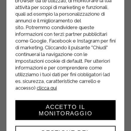
browser da te utilizzati, di monitorare la tua
Trasferire l’impasto ottenuto in una
attività per scopi di marketing e funzionali,
teglia quadrata 20x20 ricoperta con
quali ad esempio la personalizzazione di
carta forno.
annunci e il miglioramento del
sito. Potremmo condividere queste
Cuocere a forno statico preriscaldato
informazioni con terzi: partner pubblicitari
a 180° per 30 minuti.
come Google, Facebook e Instagram per fini
di marketing. Cliccando il pulsante "Chiudi"
Una volta cotti, lasciarli raffreddare e
continuerai la navigazione con le
porli in frigo per circa un’ora.
impostazioni cookie di default. Per ulteriori
informazioni e per comprendere come
Tagliare i brownies a triangoli per
utilizziamo i tuoi dati per fini obbligatori (ad
conferire la forma ad “albero di
es. sicurezza, caratteristiche carrello e
Natale”
accesso)
clicca qui
Decorarli con gli zuccherini o le
decorazioni a piacere.
ACCETTO IL
MONITORAGGIO