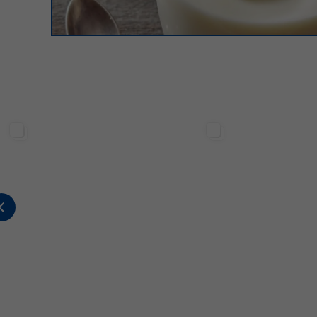
Sterilgarda Alimenti
Sterilgarda Alimenti
176
0
0
480
12
5