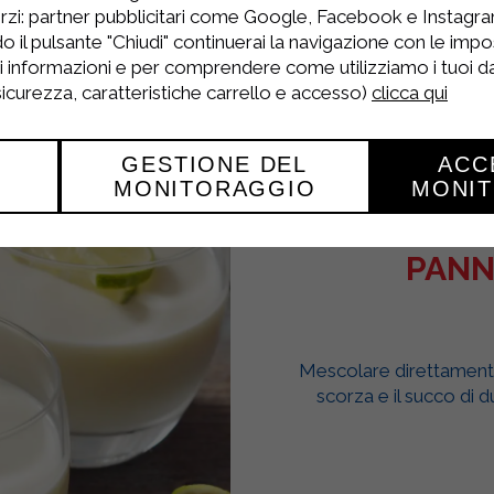
rzi: partner pubblicitari come Google, Facebook e Instagram
o il pulsante "Chiudi" continuerai la navigazione con le impo
ri informazioni e per comprendere come utilizziamo i tuoi dat
 sicurezza, caratteristiche carrello e accesso)
clicca qui
GESTIONE DEL
ACC
MONITORAGGIO
MONI
PANN
Mescolare direttamente 
scorza e il succo di 