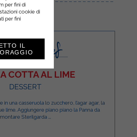
 per fini di
stazioni cookie di
i per fini
ETTO IL
TORAGGIO
A COTTA AL LIME
DESSERT
in una casseruola lo zucchero, l’agar agar, la
due lime. Aggiungere piano piano la Panna da
montare Sterilgarda ...