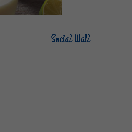
Social Wall
Sterilgarda Alimenti
Steri
805
66
6
1K