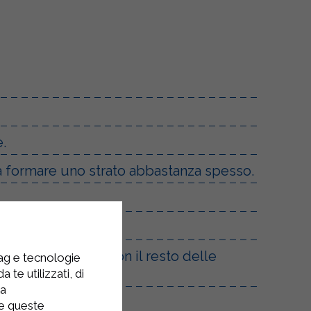
.
 da formare uno strato abbastanza spesso.
tare cospargendo con il resto delle
tag e tecnologie
 te utilizzati, di
la
re queste