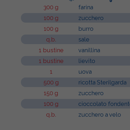
300 g
farina
100 g
zucchero
100 g
burro
q.b.
sale
1 bustine
vanillina
1 bustine
lievito
1
uova
500 g
ricotta Sterilgarda
150 g
zucchero
100 g
cioccolato fonden
q.b.
zucchero a velo