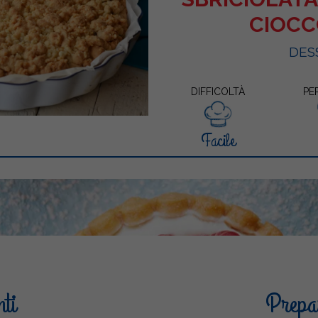
CIOC
DES
DIFFICOLTÀ
PE
Facile
nti
Prepar