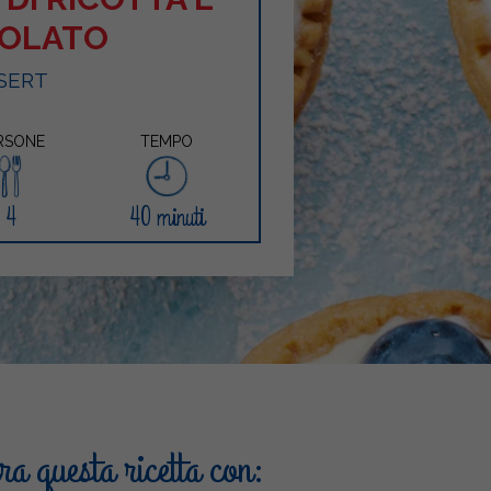
COLATO
SERT
RSONE
TEMPO
4
40 minuti
a questa ricetta con: