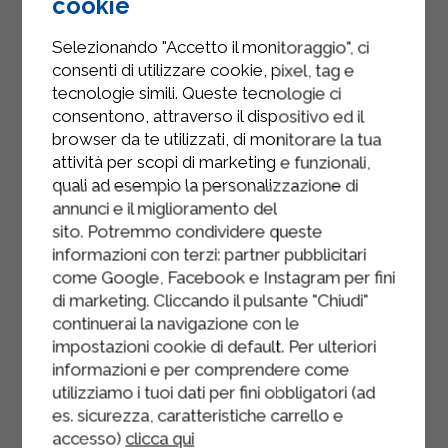
cookie
Hachez grossièrement le chocolat et
ajoutez-le à la crème.
Selezionando "Accetto il monitoraggio", ci
consenti di utilizzare cookie, pixel, tag e
Recouvrez les miettes réparties au
tecnologie simili. Queste tecnologie ci
fond du moule à gâteau avec cette
consentono, attraverso il dispositivo ed il
crème, et terminez en saupoudrant
browser da te utilizzati, di monitorare la tua
avec les miettes restantes mises de
attività per scopi di marketing e funzionali,
quali ad esempio la personalizzazione di
côté.
annunci e il miglioramento del
Enfournez à 180° et laissez cuire
sito. Potremmo condividere queste
pendant 30 minutes.
informazioni con terzi: partner pubblicitari
come Google, Facebook e Instagram per fini
di marketing. Cliccando il pulsante "Chiudi"
continuerai la navigazione con le
impostazioni cookie di default. Per ulteriori
informazioni e per comprendere come
utilizziamo i tuoi dati per fini obbligatori (ad
es. sicurezza, caratteristiche carrello e
accesso)
clicca qui