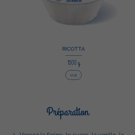
RICOTTA
1500 g
VUE
Préparation
Versez la farine, le sucre, la vanille, la