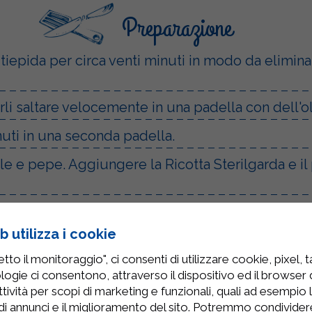
Preparazione
iepida per circa venti minuti in modo da eliminar
arli saltare velocemente in una padella con dell'o
nuti in una seconda padella.
ale e pepe. Aggiungere la Ricotta Sterilgarda e i
carta oleata e ricoprire con la pasta sfoglia aggi
 utilizza i cookie
 sui funghi e la pancetta, arrotolare i bordi del
to il monitoraggio", ci consenti di utilizzare cookie, pixel, 
logie ci consentono, attraverso il dispositivo ed il browser da
tività per scopi di marketing e funzionali, quali ad esempio 
di annunci e il miglioramento del sito. Potremmo condivide