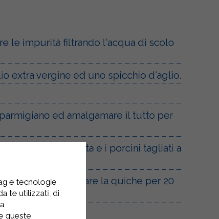
e le impurità filtrando l'acqua di scolo
lio extra vergine ed uno spicchio d'aglio.
l parmigiano ed amalgamare il tutto per
ungendo la pancetta e i porcini tagliati a
la sfoglia ed infornare la quiche per 20
tag e tecnologie
 te utilizzati, di
la
re queste