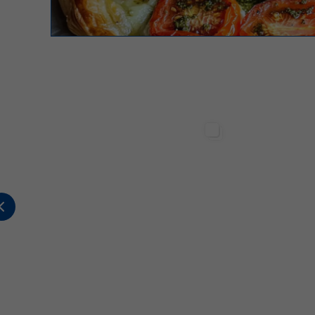
Sterilgarda Alimenti
Sterilgarda Alimenti
2
0
0
447
1
2