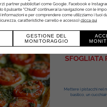
rzi: partner pubblicitari come Google, Facebook e Instagram
o il pulsante "Chiudi" continuerai la navigazione con le impo
ri informazioni e per comprendere come utilizziamo i tuoi dat
 sicurezza, caratteristiche carrello e accesso)
clicca qui
GESTIONE DEL
ACC
MONITORAGGIO
MONI
SFOGLIATA 
Mettere i pistacchi nel m
basilico, un cucchiai