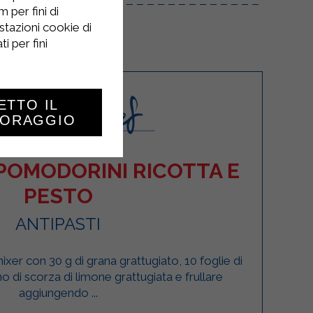
 per fini di
stazioni cookie di
i per fini
ETTO IL
TORAGGIO
POMODORINI RICOTTA E
PESTO
ANTIPASTI
ixer con 30 g di grana grattugiato, 10 foglie di
no di scorza di limone grattugiata e frullare
aggiungendo ...