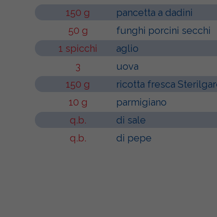
150 g
pancetta a dadini
50 g
funghi porcini secchi
1 spicchi
aglio
3
uova
150 g
ricotta fresca Sterilga
10 g
parmigiano
q.b.
di sale
q.b.
di pepe