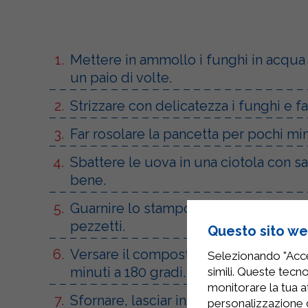
Mettere in ammollo i funghi in acqua t
un paio di volte.
Strizzare con delicatezza i funghi e f
Far rosolare la pancetta per pochi mi
Sbattere le uova in una ciotola con s
bene.
Guarnire lo stampo da forno con della 
pezzetti.
Questo sito web
Versare il composto di uova e formaggi
Selezionando "Accet
minuti a 180 gradi.
simili. Queste tecno
monitorare la tua at
Sfornare, lasciar intiepidire e servire.
personalizzazione 