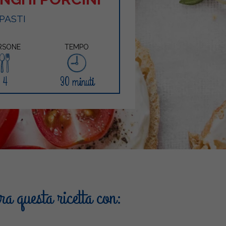
PASTI
RSONE
TEMPO
4
30 minuti
a questa ricetta con: