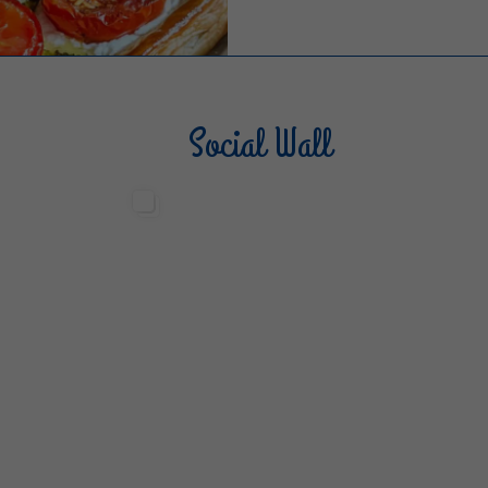
Social Wall
Sterilgarda Alimenti
Steri
499
13
6
80