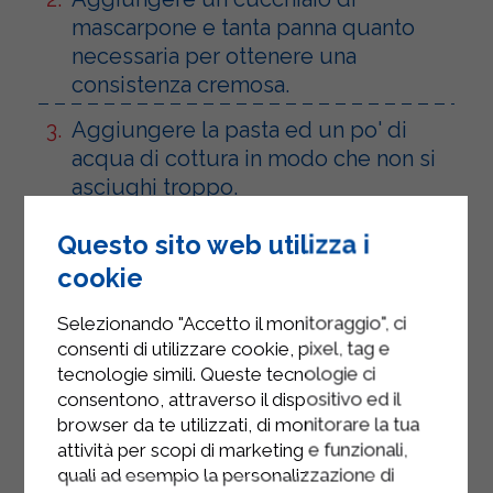
mascarpone e tanta panna quanto
necessaria per ottenere una
consistenza cremosa.
Aggiungere la pasta ed un po' di
acqua di cottura in modo che non si
asciughi troppo.
Servire con un'abbondante macinata
Questo sito web utilizza i
di pepe nero.
cookie
Selezionando "Accetto il monitoraggio", ci
consenti di utilizzare cookie, pixel, tag e
tecnologie simili. Queste tecnologie ci
consentono, attraverso il dispositivo ed il
browser da te utilizzati, di monitorare la tua
attività per scopi di marketing e funzionali,
quali ad esempio la personalizzazione di