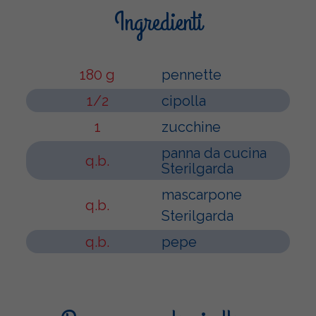
Ingredienti
180 g
pennette
1/2
cipolla
1
zucchine
panna da cucina
q.b.
Sterilgarda
mascarpone
q.b.
Sterilgarda
q.b.
pepe