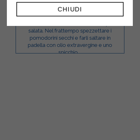
PRIMI PIATTI
CHIUDI
Cuocere il riso in abbondante acqua
salata. Nel frattempo spezzettare i
pomodorini secchi e farli saltare in
padella con olio extravergine e uno
spicchio ...