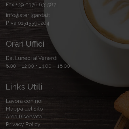
Fax
+39 0376 631587
info@sterilgarda.it
P.iva 01515590204
Orari
Uffici
Dal Lunedì al Venerdì
8.00 – 12.00 • 14.00 – 18.00
Links
Utili
Lavora con noi
Mappa del Sito
Area Riservata
Privacy Policy