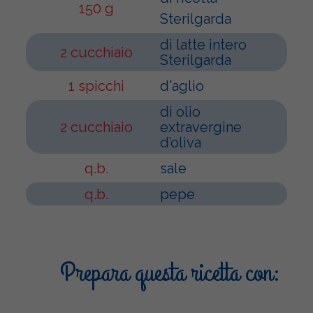
150 g
Sterilgarda
di latte intero
2 cucchiaio
Sterilgarda
1 spicchi
d'aglio
di olio
2 cucchiaio
extravergine
d’oliva
q.b.
sale
q.b.
pepe
Prepara questa ricetta con: