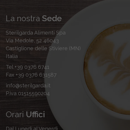
La nostra
Sede
Sterilgarda Alimenti Spa
Via Medole, 52 46043
Castiglione delle Stiviere (MN)
Italia
Tel
+39 0376 6741
Fax
+39 0376 631587
info@sterilgarda.it
P.iva 01515590204
Orari
Uffici
Dal Lunedì al Venerdì