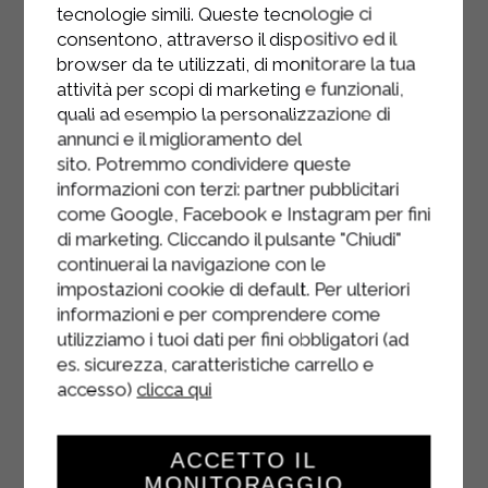
tecnologie simili. Queste tecnologie ci
Servi caldo con pepe a piacere.
consentono, attraverso il dispositivo ed il
browser da te utilizzati, di monitorare la tua
attività per scopi di marketing e funzionali,
quali ad esempio la personalizzazione di
annunci e il miglioramento del
sito. Potremmo condividere queste
informazioni con terzi: partner pubblicitari
come Google, Facebook e Instagram per fini
di marketing. Cliccando il pulsante "Chiudi"
continuerai la navigazione con le
impostazioni cookie di default. Per ulteriori
informazioni e per comprendere come
utilizziamo i tuoi dati per fini obbligatori (ad
es. sicurezza, caratteristiche carrello e
accesso)
clicca qui
ACCETTO IL
MONITORAGGIO