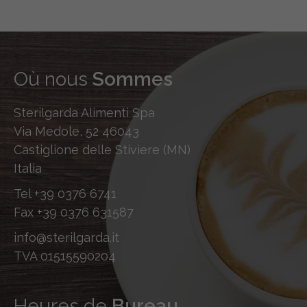
Où nous
Sommes
Sterilgarda Alimenti Spa
Via Medole, 52 46043
Castiglione delle Stiviere (MN)
Italia
Tel
+39 0376 6741
Fax
+39 0376 631587
info@sterilgarda.it
TVA 01515590204
Heures de
Bureau