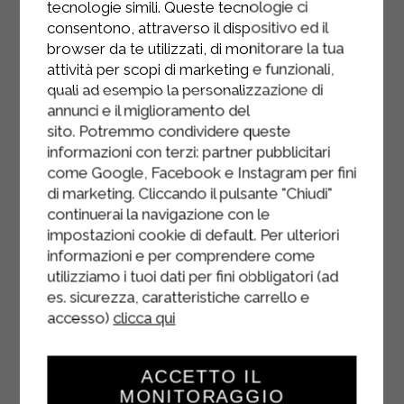
tecnologie simili. Queste tecnologie ci
dans la poêle avec la crème.
consentono, attraverso il dispositivo ed il
browser da te utilizzati, di monitorare la tua
Servir chaud avec du poivre selon
attività per scopi di marketing e funzionali,
votre goût.
quali ad esempio la personalizzazione di
annunci e il miglioramento del
sito. Potremmo condividere queste
informazioni con terzi: partner pubblicitari
come Google, Facebook e Instagram per fini
di marketing. Cliccando il pulsante "Chiudi"
continuerai la navigazione con le
impostazioni cookie di default. Per ulteriori
informazioni e per comprendere come
utilizziamo i tuoi dati per fini obbligatori (ad
es. sicurezza, caratteristiche carrello e
accesso)
clicca qui
ACCETTO IL
MONITORAGGIO