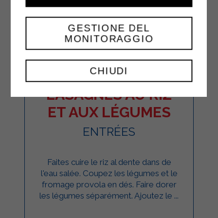
GESTIONE DEL
MONITORAGGIO
CHIUDI
LASAGNES AU RIZ
ET AUX LÉGUMES
ENTRÉES
Faites cuire le riz al dente dans de
l'eau salée. Coupez les légumes et le
fromage provola en dés. Faire dorer
les légumes séparément. Ajoutez le ...