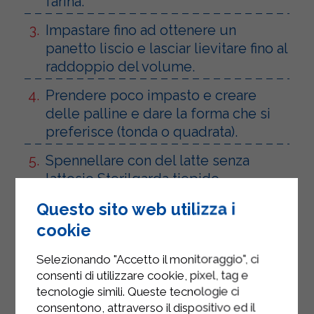
farina.
Impastare fino ad ottenere un
panetto liscio e lasciar lievitare fino al
raddoppio del volume.
Prendere poco impasto e creare
delle palline e dare la forma che si
preferisce (tonda o quadrata).
Spennellare con del latte senza
lattosio Sterilgarda tiepido.
Infornarli a 170° per circa 15 minuti.
Questo sito web utilizza i
cookie
Farcire a piacimento con salumi,
cioccolato o marmellata, senza
Selezionando "Accetto il monitoraggio", ci
lattosio.
consenti di utilizzare cookie, pixel, tag e
tecnologie simili. Queste tecnologie ci
consentono, attraverso il dispositivo ed il