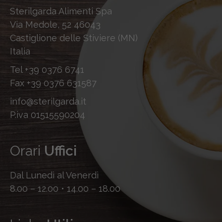
Sterilgarda Alimenti Spa
Via Medole, 52 46043
Castiglione delle Stiviere (MN)
Italia
Tel
+39 0376 6741
Fax
+39 0376 631587
info@sterilgarda.it
P.iva 01515590204
Orari
Uffici
Dal Lunedì al Venerdì
8.00 – 12.00 • 14.00 – 18.00