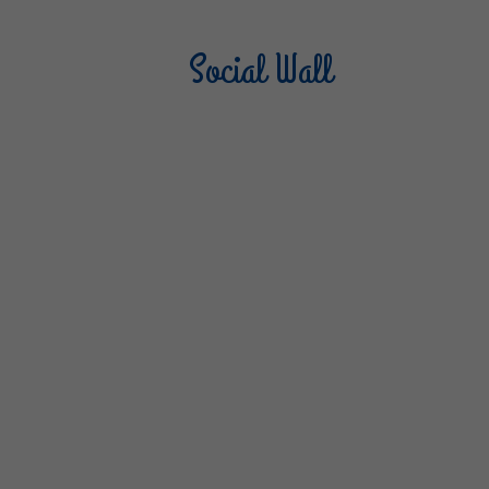
Social Wall
Sterilgarda Alimenti
Steri
805
66
6
1K