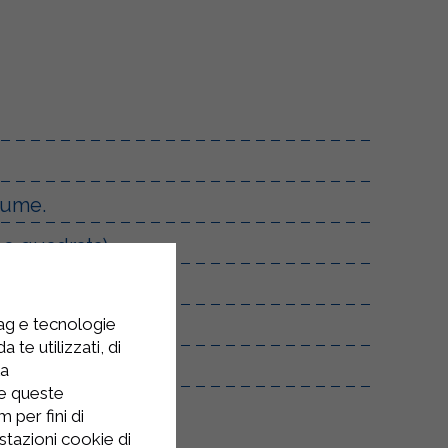
olume.
 o quadrata).
tag e tecnologie
 te utilizzati, di
la
re queste
 per fini di
stazioni cookie di