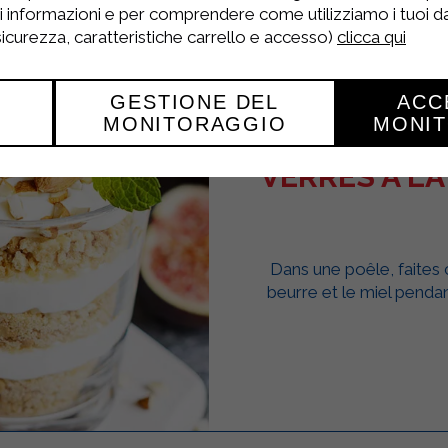
ri informazioni e per comprendere come utilizziamo i tuoi dat
 sicurezza, caratteristiche carrello e accesso)
clicca qui
GESTIONE DEL
ACC
MONITORAGGIO
MONI
VERRES À LA
Dans une poêle, faites
beurre et le miel penda