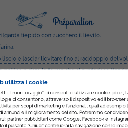
Préparation
rilgarda tiepido con zucchero il lievito.
arina.
liscio e lasciar lievitare fino al raddoppio del v
palline e dare la forma che si preferisce (tonda
io Sterilgarda tiepido.
 utilizza i cookie
to il monitoraggio", ci consenti di utilizzare cookie, pixel, 
logie ci consentono, attraverso il dispositivo ed il browser da
colato o marmellata, senza lattosio.
tività per scopi di marketing e funzionali, quali ad esempio 
di annunci e il miglioramento del sito. Potremmo condivide
rzi: partner pubblicitari come Google, Facebook e Instagram
o il pulsante "Chiudi" continuerai la navigazione con le impo