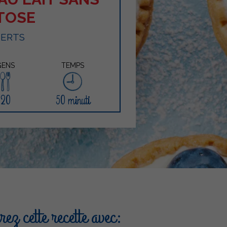
TOSE
SERTS
GENS
TEMPS
20
50 minuti
ez cette recette avec: