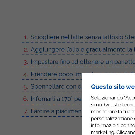
Sciogliere nel latte senza lattosio Ste
Aggiungere l’olio e gradualmente la f
Impastare fino ad ottenere un panetto 
Prendere poco impasto e creare delle 
Spennellare con del latte senza lattos
Questo sito web
Selezionando "Accet
Infornarli a 170° per circa 15 minuti.
simili. Queste tecno
Farcire a piacimento con salumi, cioc
monitorare la tua at
personalizzazione 
informazioni con te
marketing. Cliccand