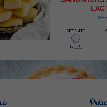
LAC
DES
DIFFICULTÉ
Facile
nts
Prépar