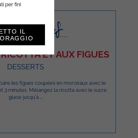
i per fini
ETTO IL
TORAGGIO
 RICOTTA ET AUX FIGUES
DESSERTS
 cuire les figues coupées en morceaux avec le
nt 3 minutes. Mélangez la ricotta avec le sucre
glace jusqu'à ...