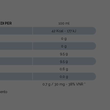
DI PER
100 ml
42 Kcal - 177 kJ
0 g
0 g
9,5 g
9,5 g
0,6 g
0,0 g
0,7 g / 30 mg - 38% VNR *
imento