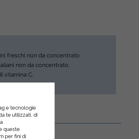
ni freschi non da concentrato
taliani non da concentrato.
i vitamina C.
tag e tecnologie
 te utilizzati, di
la
re queste
 per fini di