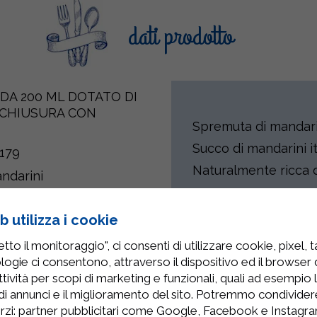
dati prodotto
 DA 200 ML DOTATO DI
 CHIUSURA CON
Spremuta di mandari
Succo di mandarini i
179
Naturalmente ricca d
ndarini
 utilizza i cookie
to il monitoraggio", ci consenti di utilizzare cookie, pixel, 
Prodotti Correlati
logie ci consentono, attraverso il dispositivo ed il browser da
tività per scopi di marketing e funzionali, quali ad esempio 
di annunci e il miglioramento del sito. Potremmo condivide
rzi: partner pubblicitari come Google, Facebook e Instagram