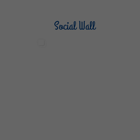
Social Wall
Sterilgarda Alimenti
Steri
499
13
6
80