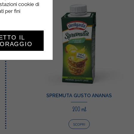
stazioni cookie di
i per fini
ETTO IL
TORAGGIO
SPREMUTA GUSTO ANANAS
200 ml
SCOPRI