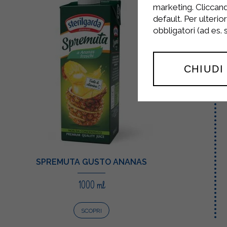
marketing. Cliccand
default. Per ulterio
obbligatori (ad es.
CHIUDI
SPREMUTA GUSTO ANANAS
1000 ml
SCOPRI