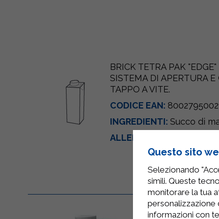
BRICK TETRA PAK "EDGE"
SISTEMA DI APERTURA E
TAPPO A VITE.
CODICE EAN:
8002795002
INGREDIENTI:
Succo di ma
ALLERGENI:
Non presenti
Questo sito web
Selezionando "Accet
simili. Queste tecno
monitorare la tua at
personalizzazione 
informazioni con te