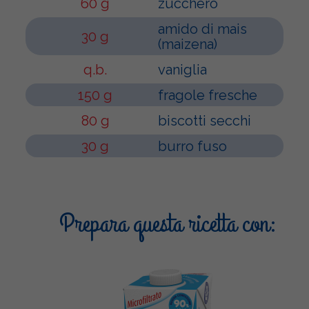
60 g
zucchero
amido di mais
30 g
(maizena)
q.b.
vaniglia
150 g
fragole fresche
80 g
biscotti secchi
30 g
burro fuso
Prepara questa ricetta con: