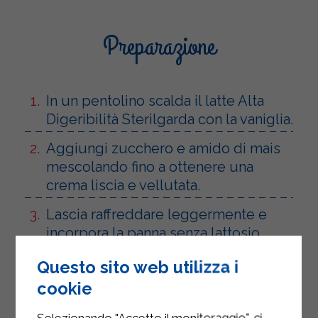
Preparazione
In un pentolino scalda il latte Alta
Digeribilità Sterilgarda con la vaniglia.
Aggiungi zucchero e amido di mais
mescolando fino a ottenere una
crema liscia e vellutata.
Lascia raffreddare leggermente e
incorpora la panna senza lattosio
Sterilgarda montata delicatamente.
Questo sito web utilizza i
Prepara il crumble mescolando
cookie
biscotti sbriciolati e burro fuso.
Selezionando "Accetto il monitoraggio", ci