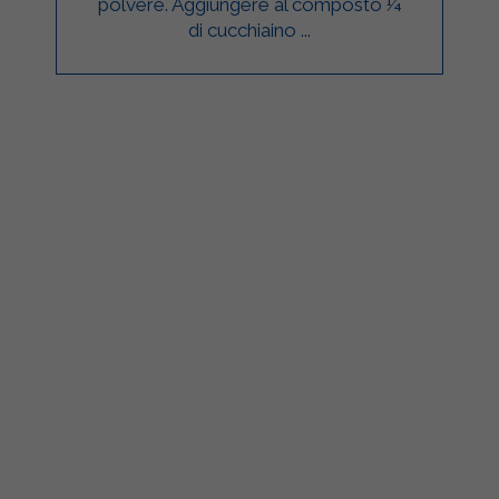
polvere. Aggiungere al composto ¼
di cucchiaino ...
ilgarda Alimenti
Sterilgarda Alimenti
0
0
812
29
5