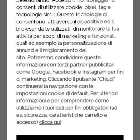
Versa la crema nei bicchieri e
consenti di utilizzare cookie, pixel, tag e
completa con fragole fresche e
tecnologie simili. Queste tecnologie ci
crumble croccante.
consentono, attraverso il dispositivo ed il
browser da te utilizzati, di monitorare la tua
Lascia riposare in frigorifero prima di
attività per scopi di marketing e funzionali,
servire.
quali ad esempio la personalizzazione di
annunci e il miglioramento del
sito. Potremmo condividere queste
informazioni con terzi: partner pubblicitari
come Google, Facebook e Instagram per fini
di marketing. Cliccando il pulsante "Chiudi"
continuerai la navigazione con le
impostazioni cookie di default. Per ulteriori
informazioni e per comprendere come
utilizziamo i tuoi dati per fini obbligatori (ad
es. sicurezza, caratteristiche carrello e
accesso)
clicca qui