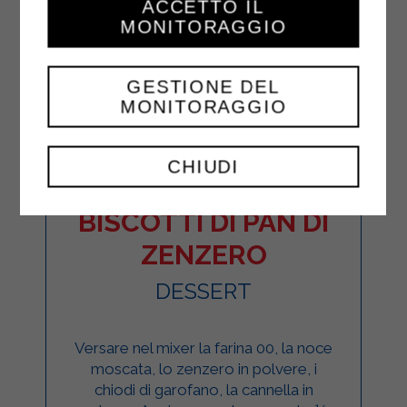
ACCETTO IL
MONITORAGGIO
GESTIONE DEL
MONITORAGGIO
CHIUDI
BISCOTTI DI PAN DI
ZENZERO
DESSERT
Versare nel mixer la farina 00, la noce
moscata, lo zenzero in polvere, i
chiodi di garofano, la cannella in