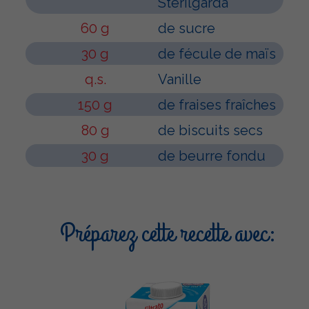
Sterilgarda
60 g
de sucre
30 g
de fécule de maïs
q.s.
Vanille
150 g
de fraises fraîches
80 g
de biscuits secs
30 g
de beurre fondu
Préparez cette recette avec: