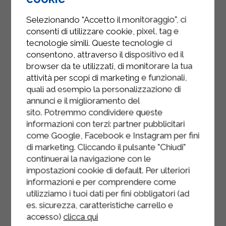
les biscuits émiettés avec le beurre
Selezionando "Accetto il monitoraggio", ci
fondu.
consenti di utilizzare cookie, pixel, tag e
Répartissez la crème dans des
tecnologie simili. Queste tecnologie ci
verrines, puis ajoutez les fraises
consentono, attraverso il dispositivo ed il
browser da te utilizzati, di monitorare la tua
fraîches et le crumble croustillant.
attività per scopi di marketing e funzionali,
Laissez reposer au réfrigérateur
quali ad esempio la personalizzazione di
annunci e il miglioramento del
avant de servir.
sito. Potremmo condividere queste
informazioni con terzi: partner pubblicitari
come Google, Facebook e Instagram per fini
di marketing. Cliccando il pulsante "Chiudi"
continuerai la navigazione con le
impostazioni cookie di default. Per ulteriori
informazioni e per comprendere come
utilizziamo i tuoi dati per fini obbligatori (ad
es. sicurezza, caratteristiche carrello e
accesso)
clicca qui