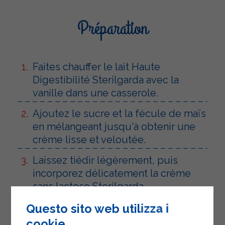
Préparation
Faites chauffer le lait Haute
Digestibilité Sterilgarda avec la
vanille dans une casserole.
Ajoutez le sucre et la fécule de maïs
en mélangeant jusqu'à obtenir une
crème lisse et veloutée.
Laissez tiédir légèrement, puis
incorporez délicatement la crème
sans lactose Sterilgarda
préalablement fouettée.
Questo sito web utilizza i
Préparez le crumble en mélangeant
cookie