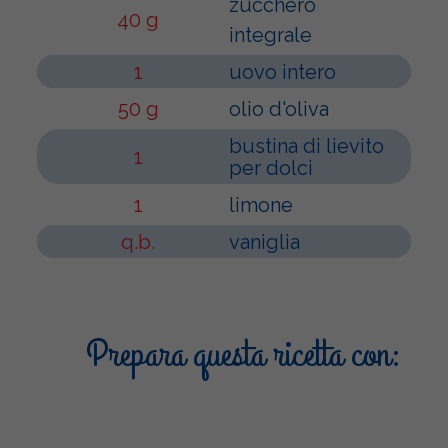
zucchero
40 g
integrale
1
uovo intero
50 g
olio d'oliva
bustina di lievito
1
per dolci
1
limone
q.b.
vaniglia
Prepara questa ricetta con: