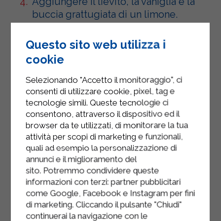
Aggiungere il lievito, la vaniglia e la
buccia grattugiata di un limone.
In un mixer ridurre in farina le
Questo sito web utilizza i
nocciole e, insieme alla farina di tipo
cookie
1, aggiungere il tutto al precedente
composto aiutandosi con una frusta.
Selezionando "Accetto il monitoraggio", ci
consenti di utilizzare cookie, pixel, tag e
Foderare uno stampo da plum-cake
tecnologie simili. Queste tecnologie ci
con la carta da forno e versare il
consentono, attraverso il dispositivo ed il
composto ottenuto.
browser da te utilizzati, di monitorare la tua
attività per scopi di marketing e funzionali,
Cuocere in forno preriscaldato a 180
quali ad esempio la personalizzazione di
gradi per circa 35/40 minuti.
annunci e il miglioramento del
sito. Potremmo condividere queste
Controllare la cottura dopo 30 minuti
informazioni con terzi: partner pubblicitari
con uno stecco.
come Google, Facebook e Instagram per fini
Sfornare e lasciare raffreddare.
di marketing. Cliccando il pulsante "Chiudi"
continuerai la navigazione con le