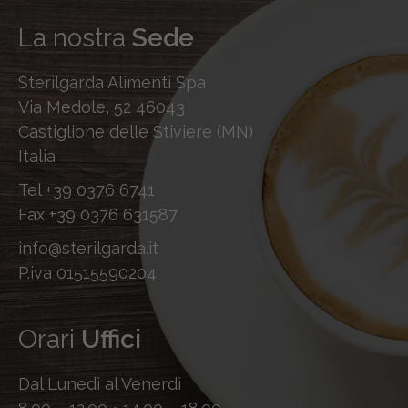
La nostra
Sede
Sterilgarda Alimenti Spa
Via Medole, 52 46043
Castiglione delle Stiviere (MN)
Italia
Tel
+39 0376 6741
Fax
+39 0376 631587
info@sterilgarda.it
P.iva 01515590204
Orari
Uffici
Dal Lunedì al Venerdì