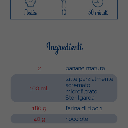
Media
10
50 minuti
Ingredienti
2
banane mature
latte parzialmente
scremato
100 mL
microfiltrato
Sterilgarda
180 g
farina di tipo 1
40 g
nocciole