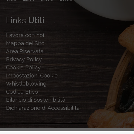
Links
Utili
Lavora con noi
Mappa del Sito
Area Riservata
Privacy Policy
Cookie Policy
Impostazioni Cookie
Whistleblowing
Codice Etico
Bilancio di Sostenibilità
Dichiarazione di Accessibilità