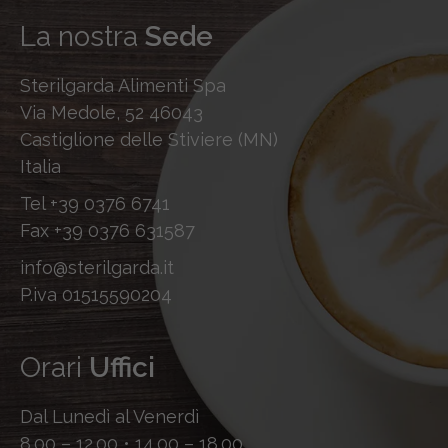
La nostra
Sede
Sterilgarda Alimenti Spa
Via Medole, 52 46043
Castiglione delle Stiviere (MN)
Italia
Tel
+39 0376 6741
Fax
+39 0376 631587
info@sterilgarda.it
P.iva 01515590204
Orari
Uffici
Dal Lunedì al Venerdì
8.00 – 12.00 • 14.00 – 18.00