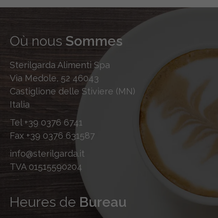
Où nous
Sommes
Sterilgarda Alimenti Spa
Via Medole, 52 46043
Castiglione delle Stiviere (MN)
Italia
Tel
+39 0376 6741
Fax
+39 0376 631587
info@sterilgarda.it
TVA 01515590204
Heures de
Bureau