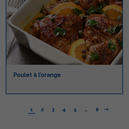
Poulet à l’orange
1
2
3
4
5
…
8