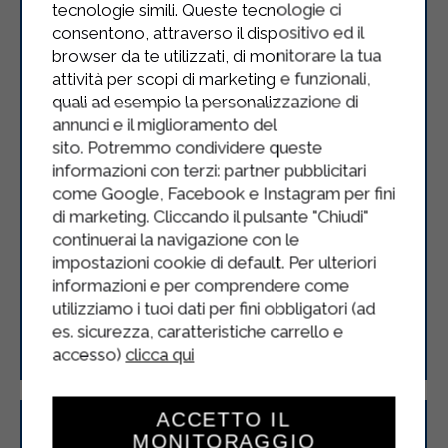
tecnologie simili. Queste tecnologie ci
consentono, attraverso il dispositivo ed il
browser da te utilizzati, di monitorare la tua
attività per scopi di marketing e funzionali,
quali ad esempio la personalizzazione di
annunci e il miglioramento del
sito. Potremmo condividere queste
informazioni con terzi: partner pubblicitari
come Google, Facebook e Instagram per fini
di marketing. Cliccando il pulsante "Chiudi"
continuerai la navigazione con le
impostazioni cookie di default. Per ulteriori
informazioni e per comprendere come
utilizziamo i tuoi dati per fini obbligatori (ad
Steaks de saumon aux asperges et
es. sicurezza, caratteristiche carrello e
à la crème
accesso)
clicca qui
ACCETTO IL
MONITORAGGIO