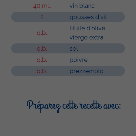
40 mL
vin blanc
2
gousses d'ail
Huile d'olive
q.b.
vierge extra
q.b.
sel
q.b.
poivre
q.b.
prezzemolo
Préparez cette recette avec: