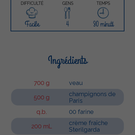
DIFFICULTÉ
GENS
TEMPS
Facile
4
30 minuti
Ingrédients
700 g
veau
champignons de
500 g
Paris
q.b.
00 farine
crème fraîche
200 mL
Sterilgarda