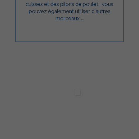
cuisses et des pilons de poulet ; vous
pouvez également utiliser d'autres
morceaux ...
ilgarda Alimenti
Sterilgarda Alimenti