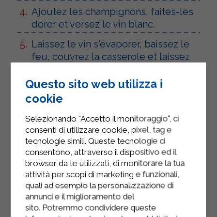
Ajoutez les champignons, faites-les
dorer et versez le vin blanc.
Laissez le vin s'évaporer, baissez le
feu, couvrez la casserole et laissez
cuire pendant environ 10 minutes.
Questo sito web utilizza i
Ajoutez la quantité désirée de sel et
cookie
de persil.
Selezionando "Accetto il monitoraggio", ci
Ajoutez la crème de cuisson
consenti di utilizzare cookie, pixel, tag e
Sterilgarda et baissez le feu au
tecnologie simili. Queste tecnologie ci
minimum.
consentono, attraverso il dispositivo ed il
browser da te utilizzati, di monitorare la tua
Préparer les escalopes en farinant
attività per scopi di marketing e funzionali,
chaque tranche de veau.
quali ad esempio la personalizzazione di
annunci e il miglioramento del
Versez 2 cuillères à soupe d'huile
sito. Potremmo condividere queste
dans une poêle antiadhésive, laissez-