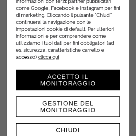
informazioni con terzi: partner pubblicitari
la chauffer et ajoutez les pétoncles
come Google, Facebook e Instagram per fini
farinés.
di marketing. Cliccando il pulsante "Chiudi"
continuerai la navigazione con le
Faire dorer quelques minutes,
impostazioni cookie di default. Per ulteriori
ajouter le sel et le poivre.
informazioni e per comprendere come
utilizziamo i tuoi dati per fini obbligatori (ad
Nappez les pétoncles de la sauce
es. sicurezza, caratteristiche carrello e
aux champignons préparée
accesso)
clicca qui
précédemment.
ACCETTO IL
MONITORAGGIO
GESTIONE DEL
MONITORAGGIO
CHIUDI