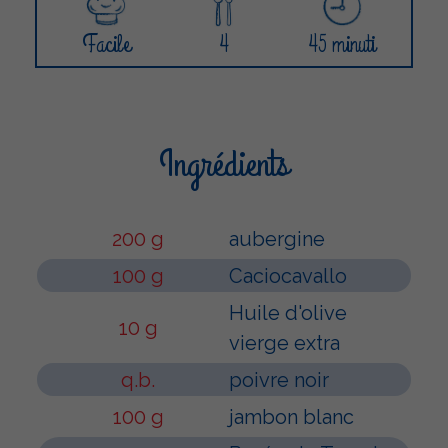
Facile
4
45 minuti
Ingrédients
200 g
aubergine
100 g
Caciocavallo
Huile d'olive
10 g
vierge extra
q.b.
poivre noir
100 g
jambon blanc