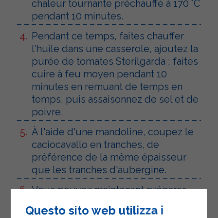
chaleur tournante préchauffé à 170 °C
pendant 10 minutes.
Pendant ce temps, faites chauffer
l'huile dans une casserole, ajoutez la
purée de tomates Sterilgarda ; faites
cuire à feu moyen pendant 10
minutes en remuant de temps en
temps, puis assaisonnez de sel et de
poivre.
À l'aide d'une mandoline, coupez le
caciocavallo en tranches, de
préférence de la même épaisseur
que les tranches d'aubergine.
Vous pouvez maintenant préparer
les rouleaux : déposez une tranche
Questo sito web utilizza i
d’aubergine légèrement réchauffée