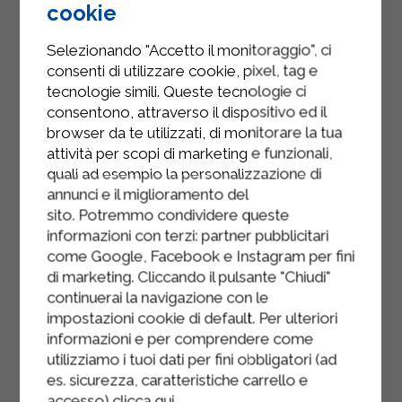
cookie
sur la planche à découper, ajoutez
une tranche de jambon cuit et
Selezionando "Accetto il monitoraggio", ci
terminez par quelques tranches de
consenti di utilizzare cookie, pixel, tag e
fromage caciocavallo. Roulez
tecnologie simili. Queste tecnologie ci
ensuite chaque tranche d’aubergine ;
consentono, attraverso il dispositivo ed il
browser da te utilizzati, di monitorare la tua
répétez l’opération jusqu’à
attività per scopi di marketing e funzionali,
épuisement des ingrédients.
quali ad esempio la personalizzazione di
Déposez les petits pains dans un plat
annunci e il miglioramento del
sito. Potremmo condividere queste
allant au four, la jointure vers le bas.
informazioni con terzi: partner pubblicitari
Après les avoir disposés côte à côte
come Google, Facebook e Instagram per fini
dans le plat allant au four, arrosez les
di marketing. Cliccando il pulsante "Chiudi"
continuerai la navigazione con le
petits pains de la sauce tomate
impostazioni cookie di default. Per ulteriori
préparée précédemment.
informazioni e per comprendere come
utilizziamo i tuoi dati per fini obbligatori (ad
Enfin, coupez le reste du fromage
es. sicurezza, caratteristiche carrello e
caciocavallo au couteau et
accesso)
clicca qui