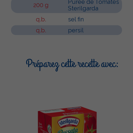
Purée de Tomates
200 g
Sterilgarda
q.b.
sel fin
q.b.
persil
Préparez cette recette avec: