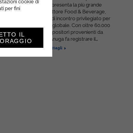
stazioni cookie di
internazionale, rappresenta la più grande
i per fini
esposizione per il settore Food & Beverage,
costituendo un punto di incontro privilegiato per
la domanda e l’offerta globale. Con oltre 60.000
visitatori e 7.500 espositori provenienti da
ETTO IL
oltre 100 Paesi, Anuga fa registrare il…
TORAGGIO
Dettagli