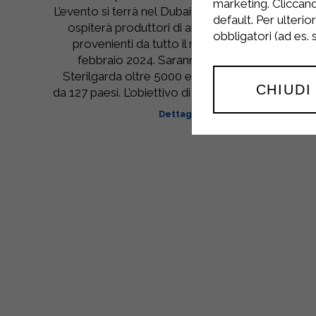
marketing. Cliccand
L’evento si terrà nel Dubai World Trade Center e
default. Per ulterio
ospiterà produttori di alimentari e bevande
obbligatori (ad es.
provenienti da tutto il mondo, dal 19 al 23
febbraio 2024. Saranno presenti oltre a
Sterilgarda oltre 5000 espositori provenienti
CHIUDI
da 127 paesi. L’obiettivo di questa grande fiera è…
Dettagli