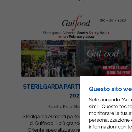
Dic
20
2023
STERILGARDA PARTECIPA A GULFOOD
Questo sito web
2024
Selezionando "Accet
simili. Queste tecno
Eventi e Fiere
,
Sterilgarda News
monitorare la tua at
Sterilgarda Alimenti parteciperà alla 29° edizione
personalizzazione 
di Gulfood, il più grande salone del Medio
informazioni con te
Oriente specializzato nel Food & Beverage.