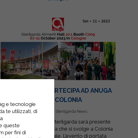
Set
11
2023
STERILGARDA PARTECIPA AD ANUGA
2023 – COLONIA
tag e tecnologie
 te utilizzati, di
Eventi e Fiere
,
Sterilgarda News
la
Dal 7 all’11 Ottobre Sterilgarda sarà presente
re queste
ad Anuga 2023, la Fiera che si svolge a Colonia
 per fini di
con cadenza biennale. L’evento di portata