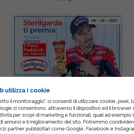
Ott
20
2023
Sterilgarda ti porta a Valencia!
 utilizza i cookie
Eventi e Fiere
,
Fiere ed Eventi
,
Sterilgarda News
to il monitoraggio", ci consenti di utilizzare cookie, pixel, 
logie ci consentono, attraverso il dispositivo ed il browser da
Sterilgarda ti porta a Valencia! Dal 20 ottobre al
tività per scopi di marketing e funzionali, quali ad esempio 
5 novembre 2023 partecipa al CONTEST per
di annunci e il miglioramento del sito. Potremmo condivide
provare a vincere 2 Pass Paddock per la Moto
rzi: partner pubblicitari come Google, Facebook e Instagram
GP!