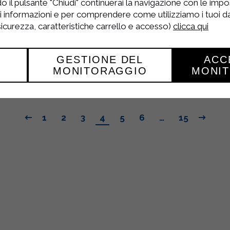
o il pulsante "Chiudi" continuerai la navigazione con le impo
Dettagli
ri informazioni e per comprendere come utilizziamo i tuoi dat
 sicurezza, caratteristiche carrello e accesso)
clicca qui
GESTIONE DEL
ACC
MONITORAGGIO
MONI
1
2
3
4
5
6
…
15