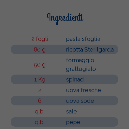
Ingredienti
2 fogli
pasta sfoglia
80 g
ricotta Sterilgarda
formaggio
50 g
grattugiato
1 Kg
spinaci
2
uova fresche
6
uova sode
q.b.
sale
q.b.
pepe