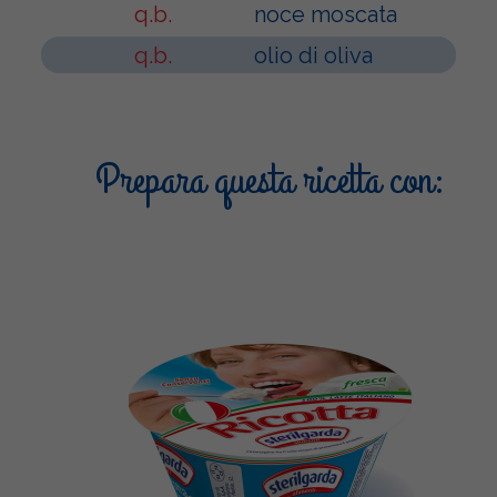
q.b.
noce moscata
q.b.
olio di oliva
Prepara questa ricetta con: