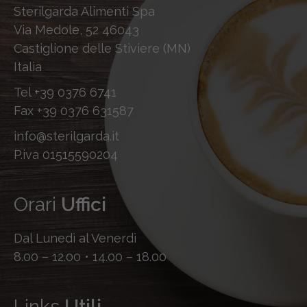
Sterilgarda Alimenti Spa
Via Medole, 52 46043
Castiglione delle Stiviere (MN)
Italia
Tel
+39 0376 6741
Fax
+39 0376 631587
info@sterilgarda.it
P.iva 01515590204
Orari
Uffici
Dal Lunedì al Venerdì
8.00 – 12.00 • 14.00 – 18.00
Links
Utili