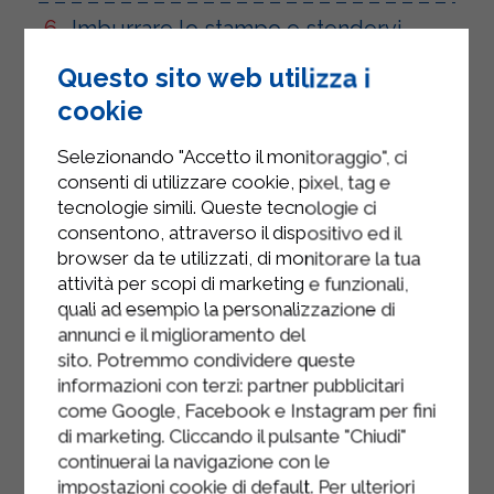
Imburrare lo stampo e stendervi
sopra il primo foglio di pasta sfoglia.
Questo sito web utilizza i
Versare il ripieno di ricotta e spinaci
cookie
nello stampo, inserire le uova
Selezionando "Accetto il monitoraggio", ci
facendole sprofondare nel composto
consenti di utilizzare cookie, pixel, tag e
e spennellare con il formaggio
tecnologie simili. Queste tecnologie ci
grattugiato.
consentono, attraverso il dispositivo ed il
browser da te utilizzati, di monitorare la tua
Coprire lo stampo con il secondo
attività per scopi di marketing e funzionali,
foglio di pasta sfoglia, sigillare i
quali ad esempio la personalizzazione di
bordi ed eliminare la pasta in
annunci e il miglioramento del
eccesso.
sito. Potremmo condividere queste
informazioni con terzi: partner pubblicitari
Cuocere in forno caldo preriscaldato
come Google, Facebook e Instagram per fini
per circa 60 minuti a 180°.
di marketing. Cliccando il pulsante "Chiudi"
continuerai la navigazione con le
impostazioni cookie di default. Per ulteriori