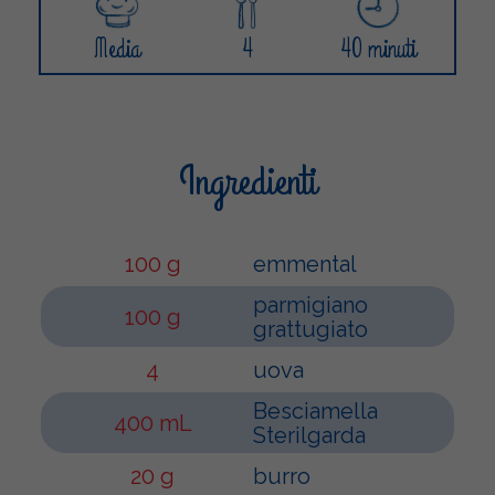
Media
4
40 minuti
Ingredienti
100 g
emmental
parmigiano
100 g
grattugiato
4
uova
Besciamella
400 mL
Sterilgarda
20 g
burro