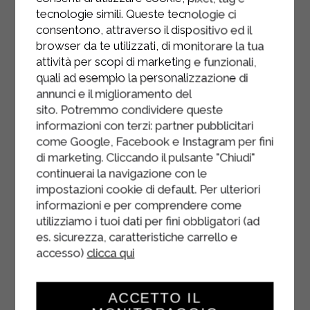
minuti.
tecnologie simili. Queste tecnologie ci
consentono, attraverso il dispositivo ed il
Mettere in formo a 200° per 30
browser da te utilizzati, di monitorare la tua
minuti.
attività per scopi di marketing e funzionali,
quali ad esempio la personalizzazione di
annunci e il miglioramento del
sito. Potremmo condividere queste
informazioni con terzi: partner pubblicitari
come Google, Facebook e Instagram per fini
di marketing. Cliccando il pulsante "Chiudi"
continuerai la navigazione con le
impostazioni cookie di default. Per ulteriori
informazioni e per comprendere come
utilizziamo i tuoi dati per fini obbligatori (ad
es. sicurezza, caratteristiche carrello e
accesso)
clicca qui
ACCETTO IL