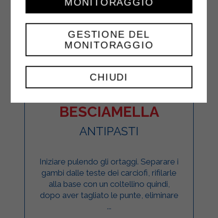
MONITORAGGIO
GESTIONE DEL
MONITORAGGIO
CHIUDI
CARCIOFI ALLA
BESCIAMELLA
ANTIPASTI
Iniziare pulendo gli ortaggi. Separare i
gambi dalle teste dei carciofi, rifilarle
alla base con un coltellino quindi,
dopo aver tagliato le punte, eliminare
...