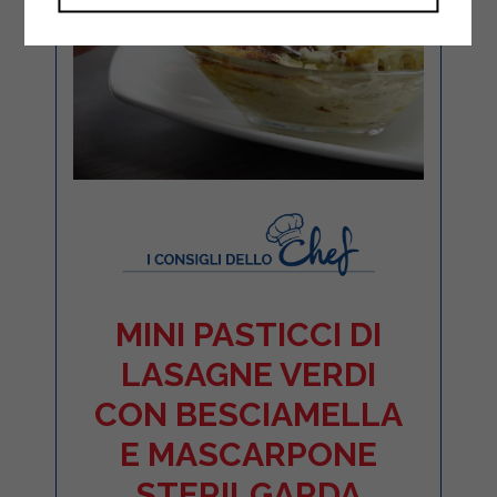
MINI PASTICCI DI
LASAGNE VERDI
CON BESCIAMELLA
E MASCARPONE
STERILGARDA