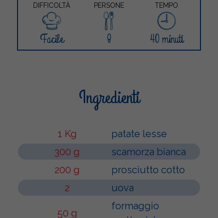
DIFFICOLTÀ
PERSONE
TEMPO
Facile
8
40 minuti
Ingredienti
1 Kg
patate lesse
300 g
scamorza bianca
200 g
prosciutto cotto
2
uova
formaggio
50 g