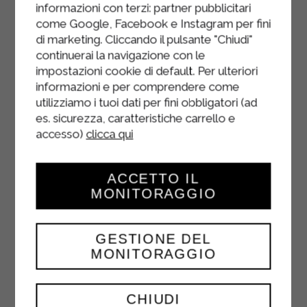
informazioni con terzi: partner pubblicitari
Cuocere lo sformato in forno
come Google, Facebook e Instagram per fini
preriscaldato a 180 gradi per 30
di marketing. Cliccando il pulsante "Chiudi"
minuti, azionando la funzione grill 5
continuerai la navigazione con le
minuti prima di sfornarlo.
impostazioni cookie di default. Per ulteriori
informazioni e per comprendere come
Si consiglia di far intiepidire lo
utilizziamo i tuoi dati per fini obbligatori (ad
sformato di patate un quarto d’ora
es. sicurezza, caratteristiche carrello e
prima di porzionarlo e gustarlo.
accesso)
clicca qui
ACCETTO IL
MONITORAGGIO
GESTIONE DEL
MONITORAGGIO
CHIUDI