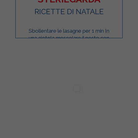
RICETTE DI NATALE
Sbollentare le lasagne per 1 min In
una ciotola mescolare il pesto con
besciamella e mascarpone Disporre
il composto sul fondo della coppetta
Aggiungere ...
ilgarda Alimenti
Sterilgarda Alimenti