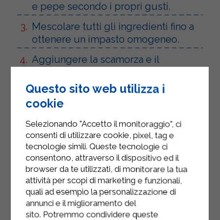
e pepe secondo i propri gusti.
Mescolare tutti gli ingredienti fino a
ottenere un impasto omogeneo.
Aggiungere la scamorza e il
prosciutto cotto tagliati a cubetti,
quindi amalgamare fino a distribuirli
Questo sito web utilizza i
uniformemente nell’impasto.
cookie
Trasferire il composto in una pirofila
Selezionando "Accetto il monitoraggio", ci
imburrata e cosparsa di pangrattato.
consenti di utilizzare cookie, pixel, tag e
tecnologie simili. Queste tecnologie ci
Livellare l’impasto dando una forma
consentono, attraverso il dispositivo ed il
irregolare alla superficie.
browser da te utilizzati, di monitorare la tua
attività per scopi di marketing e funzionali,
Spolverare la superficie con il
quali ad esempio la personalizzazione di
pangrattato e un po’ formaggio
annunci e il miglioramento del
grattugiato.
sito. Potremmo condividere queste