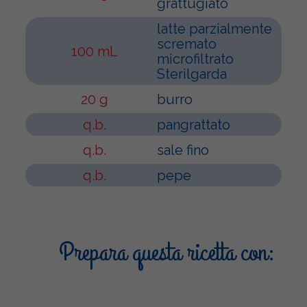
grattugiato
latte parzialmente
scremato
100 mL
microfiltrato
Sterilgarda
20 g
burro
q.b.
pangrattato
q.b.
sale fino
q.b.
pepe
Prepara questa ricetta con: