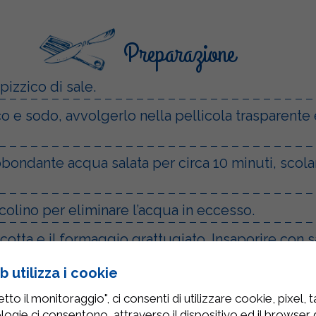
Preparazione
pizzico di sale.
 e sodo, avvolgerlo nella pellicola trasparente e 
abbondante acqua salata per circa 10 minuti, scola
 colino per eliminare l’acqua in eccesso.
a ricotta e il formaggio grattugiato. Insaporire c
 utilizza i cookie
nderlo su una spianatoia infarinata e ricavare del
to il monitoraggio", ci consenti di utilizzare cookie, pixel, 
i di ripieno su due delle strisce di pasta, coprir
logie ci consentono, attraverso il dispositivo ed il browser da