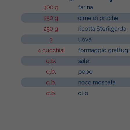
300 g
farina
250 g
cime di ortiche
250 g
ricotta Sterilgarda
3
uova
4 cucchiai
formaggio grattugi
q.b.
sale
q.b.
pepe
q.b.
noce moscata
q.b.
olio