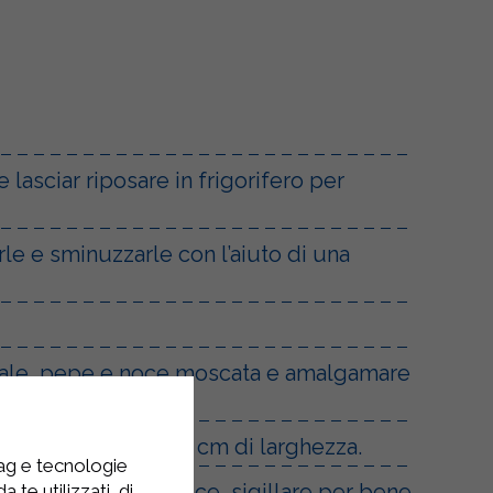
lasciar riposare in frigorifero per
rle e sminuzzarle con l’aiuto di una
on sale, pepe e noce moscata e amalgamare
le strisce di circa 6 cm di larghezza.
tag e tecnologie
e con le altre strisce, sigillare per bene
 te utilizzati, di