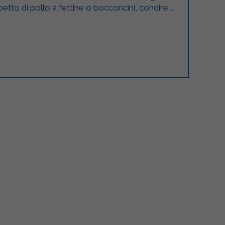
l petto di pollo a fettine o bocconcini, condire ...
lgarda Alimenti
Sterilgarda Alimenti