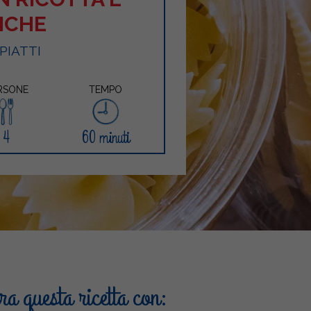
ICHE
 PIATTI
RSONE
TEMPO
4
60 minuti
a questa ricetta con: