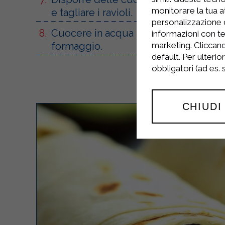
monitorare la tua at
e tagliare i ravioli.
personalizzazione 
Cuocere in acqua salata per 5-6 minuti,
informazioni con te
formaggio.
marketing. Cliccand
default. Per ulterio
obbligatori (ad es.
CHIUDI