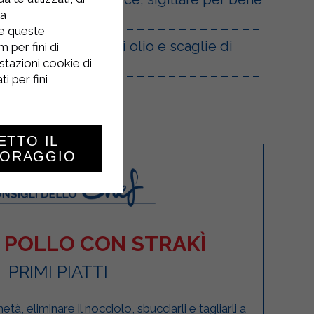
la
re queste
rvire con un filo di olio e scaglie di
 per fini di
stazioni cookie di
i per fini
ETTO IL
TORAGGIO
 POLLO CON STRAKÌ
PRIMI PIATTI
à, eliminare il nocciolo, sbucciarli e tagliarli a