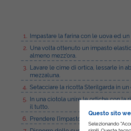
Impastare la farina con le uova ed un 
Una volta ottenuto un impasto elastico
almeno mezz’ora.
Lavare le cime di ortica, lessarle in 
mezzaluna.
Setacciare la ricotta Sterilgarda in un
In una ciotola unire le ortiche con l
il tutto.
Questo sito web
Prendere l’impasto dal frigorifero, ste
Selezionando "Accet
Disporre delle cucchiaiate abbondonant
simili. Queste tecno