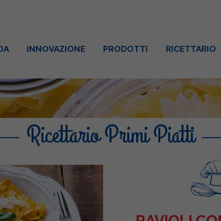
DA
INNOVAZIONE
PRODOTTI
RICETTARIO
Ricettario Primi Piatti
RAVIOLI CO