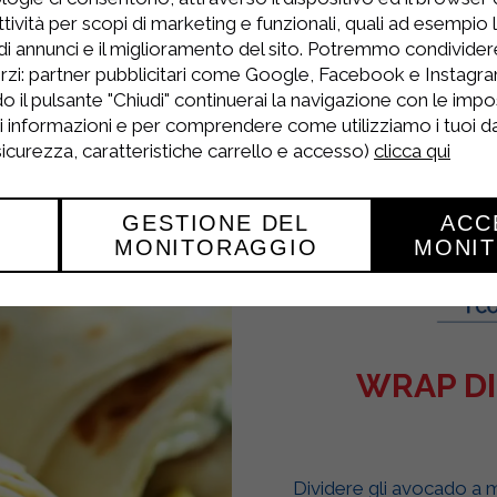
tività per scopi di marketing e funzionali, quali ad esempio 
di annunci e il miglioramento del sito. Potremmo condivide
 in base allo spessore della sfoglia, scolare e se
rzi: partner pubblicitari come Google, Facebook e Instagram
o il pulsante "Chiudi" continuerai la navigazione con le impo
ri informazioni e per comprendere come utilizziamo i tuoi dat
 sicurezza, caratteristiche carrello e accesso)
clicca qui
GESTIONE DEL
ACC
MONITORAGGIO
MONI
WRAP DI
Dividere gli avocado a met