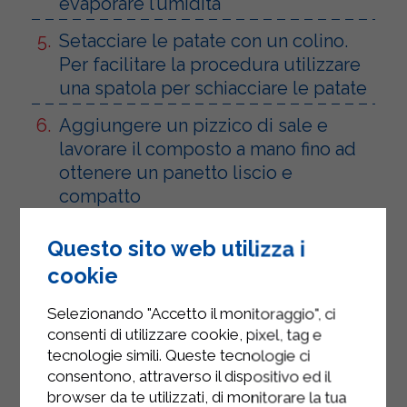
evaporare l’umidità
Setacciare le patate con un colino.
Per facilitare la procedura utilizzare
una spatola per schiacciare le patate
Aggiungere un pizzico di sale e
lavorare il composto a mano fino ad
ottenere un panetto liscio e
compatto
Versare la panna ridotta in un
Questo sito web utilizza i
tegame. Aggiungere il panetto di
cookie
patate e mescolare il tutto
Selezionando "Accetto il monitoraggio", ci
Spegnere il fuoco e aggiungere sale
consenti di utilizzare cookie, pixel, tag e
e noce moscata
tecnologie simili. Queste tecnologie ci
consentono, attraverso il dispositivo ed il
browser da te utilizzati, di monitorare la tua