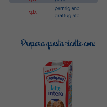
parmigiano
q.b.
grattugiato
Prepara questa ricetta con: