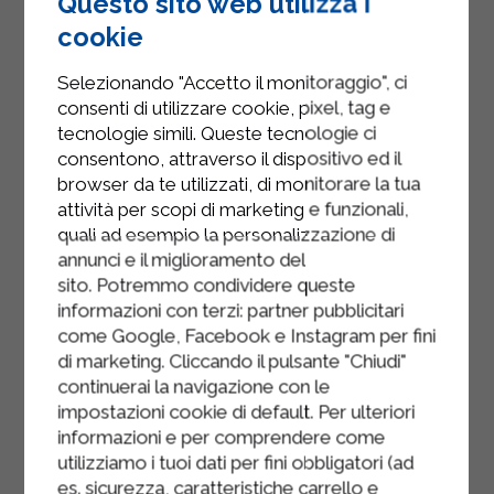
Questo sito web utilizza i
Coprire la pirofila con dell’alluminio e
cookie
cuocere in forno ventilato a 180° per
45 minuti circa.
Selezionando "Accetto il monitoraggio", ci
consenti di utilizzare cookie, pixel, tag e
Togliere dal forno, versare il
tecnologie simili. Queste tecnologie ci
parmigiano grattugiato a pioggia e
consentono, attraverso il dispositivo ed il
rimettere in forno fino a quando non
browser da te utilizzati, di monitorare la tua
si sarà formata una crosticina in
attività per scopi di marketing e funzionali,
quali ad esempio la personalizzazione di
superficie (circa 5 minuti).
annunci e il miglioramento del
Prima di servire lasciar assestare per
sito. Potremmo condividere queste
un paio di minuti.
informazioni con terzi: partner pubblicitari
come Google, Facebook e Instagram per fini
di marketing. Cliccando il pulsante "Chiudi"
continuerai la navigazione con le
impostazioni cookie di default. Per ulteriori
informazioni e per comprendere come
utilizziamo i tuoi dati per fini obbligatori (ad
es. sicurezza, caratteristiche carrello e