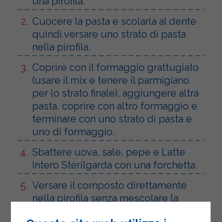
una pirofila.
Cuocere la pasta e scolarla al dente
quindi versare uno strato di pasta
nella pirofila.
Coprire con il formaggio grattugiato
(usare il mix e tenere il parmigiano
per lo strato finale), aggiungere altra
pasta, coprire con altro formaggio e
terminare con uno strato di pasta e
uno di formaggio.
Sbattere uova, sale, pepe e Latte
Intero Sterilgarda con una forchetta.
Versare il composto direttamente
nella pirofila senza mescolare la
pasta.