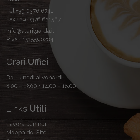
Tel
+39 0376 6741
Fax
+39 0376 631587
info@sterilgarda.it
P.iva 01515590204
Orari
Uffici
Dal Lunedì al Venerdì
8.00 – 12.00 • 14.00 – 18.00
Links
Utili
Lavora con noi
Mappa del Sito