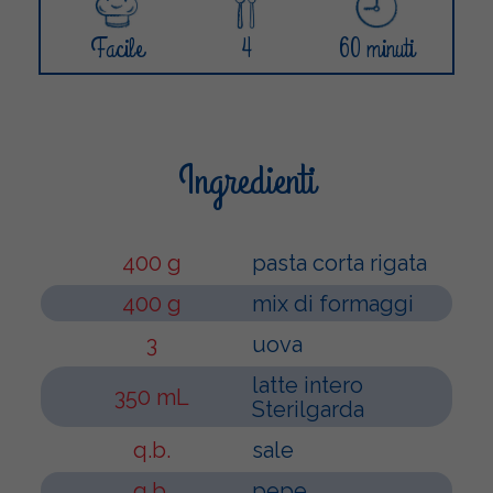
Facile
4
60 minuti
Ingredienti
400 g
pasta corta rigata
400 g
mix di formaggi
3
uova
latte intero
350 mL
Sterilgarda
q.b.
sale
q.b.
pepe