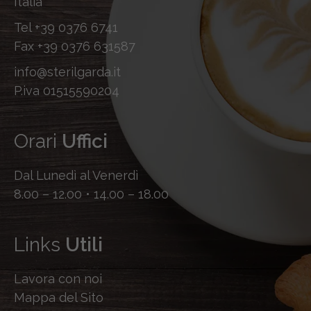
Italia
Tel
+39 0376 6741
Fax
+39 0376 631587
info@sterilgarda.it
P.iva 01515590204
Orari
Uffici
Dal Lunedì al Venerdì
8.00 – 12.00 • 14.00 – 18.00
Links
Utili
Lavora con noi
Mappa del Sito