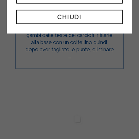
ANTIPASTI
CHIUDI
Iniziare pulendo gli ortaggi. Separare i
gambi dalle teste dei carciofi, rifilarle
alla base con un coltellino quindi,
dopo aver tagliato le punte, eliminare
...