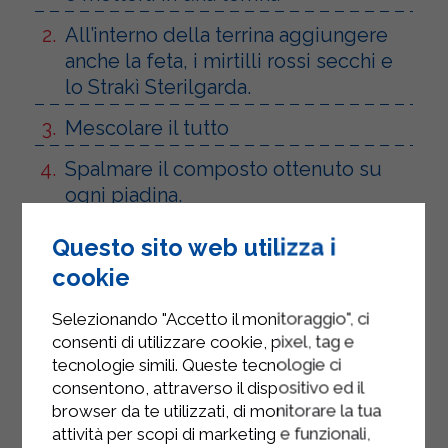
All’interno della terrina aggiungere
anche la feta, i mirtilli rossi secchi e
lo Strakì Sterilgarda.
Mescolare il tutto
Spalmare il composto ottenuto su
ogni piadina.
Arrotolare la piadina, tagliarla a
Questo sito web utilizza i
rondelle a seconda delle dimensioni
cookie
che si preferiscono.
Selezionando "Accetto il monitoraggio", ci
consenti di utilizzare cookie, pixel, tag e
tecnologie simili. Queste tecnologie ci
consentono, attraverso il dispositivo ed il
browser da te utilizzati, di monitorare la tua
attività per scopi di marketing e funzionali,