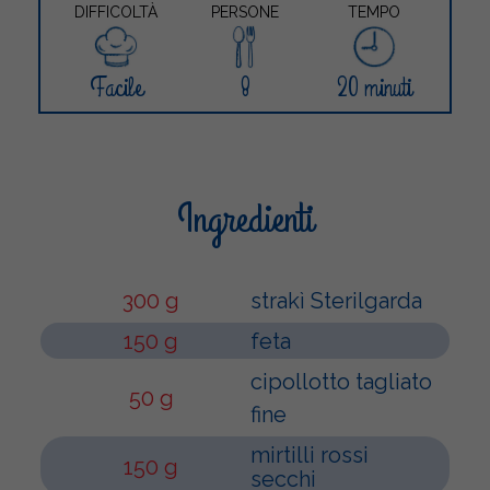
DIFFICOLTÀ
PERSONE
TEMPO
Facile
8
20 minuti
Ingredienti
300 g
strakì Sterilgarda
150 g
feta
cipollotto tagliato
50 g
fine
mirtilli rossi
150 g
secchi