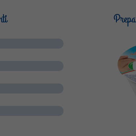
nti
Prepar