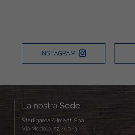
INSTAGRAM
La nostra
Sede
Sterilgarda Alimenti Spa
Via Medole, 52 46043