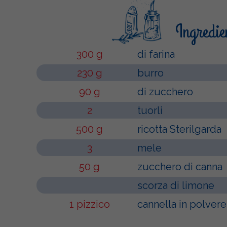
Ingredie
300 g
di farina
230 g
burro
90 g
di zucchero
2
tuorli
500 g
ricotta Sterilgarda
3
mele
50 g
zucchero di canna
scorza di limone
1 pizzico
cannella in polvere