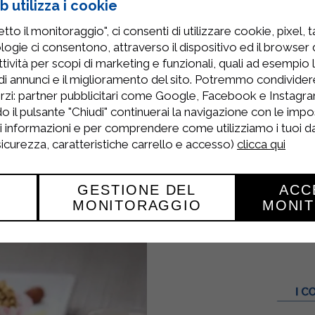
 utilizza i cookie
 aggiungere un pizzico di cannella e mescolare.
to il monitoraggio", ci consenti di utilizzare cookie, pixel, 
logie ci consentono, attraverso il dispositivo ed il browser da
lavorarla velocemente con le mani, metterla tra due
tività per scopi di marketing e funzionali, quali ad esempio 
sore di circa 1 centimetro.
di annunci e il miglioramento del sito. Potremmo condivide
rzi: partner pubblicitari come Google, Facebook e Instagram
 da crostate ben imburrata e bucherellatela in mo
o il pulsante "Chiudi" continuerai la navigazione con le impo
ri informazioni e per comprendere come utilizziamo i tuoi dat
rolla e livellare la superficie.
 sicurezza, caratteristiche carrello e accesso)
clicca qui
forno preriscaldato a 180° per 40 minuti.
GESTIONE DEL
ACC
MONITORAGGIO
MONI