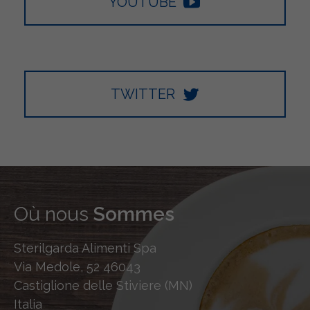
YOUTUBE
TWITTER
Où nous
Sommes
Sterilgarda Alimenti Spa
Via Medole, 52 46043
Castiglione delle Stiviere (MN)
Italia