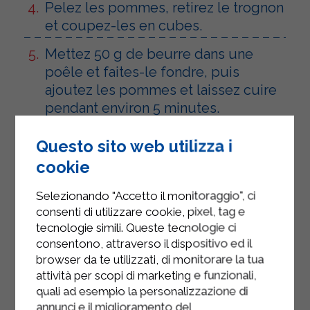
Pelez les pommes, retirez le trognon
et coupez-les en cubes.
Mettez 50 g de beurre dans une
poêle et faites-le fondre, puis
ajoutez les pommes et laissez cuire
pendant environ 5 minutes.
Ajoutez les pommes au mélange de
Questo sito web utilizza i
ricotta, une pincée de cannelle et
cookie
mélangez.
Selezionando "Accetto il monitoraggio", ci
Sortez la pâte brisée du
consenti di utilizzare cookie, pixel, tag e
réfrigérateur, travaillez-la
tecnologie simili. Queste tecnologie ci
rapidement à la main, placez-la entre
consentono, attraverso il dispositivo ed il
deux feuilles de papier sulfurisé et
browser da te utilizzati, di monitorare la tua
étalez-la au rouleau à pâtisserie
attività per scopi di marketing e funzionali,
jusqu'à ce qu'elle ait environ 1
quali ad esempio la personalizzazione di
annunci e il miglioramento del
centimètre d'épaisseur.