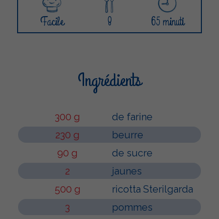
Facile
8
65 minuti
Ingrédients
300 g
de farine
230 g
beurre
90 g
de sucre
2
jaunes
500 g
ricotta Sterilgarda
3
pommes