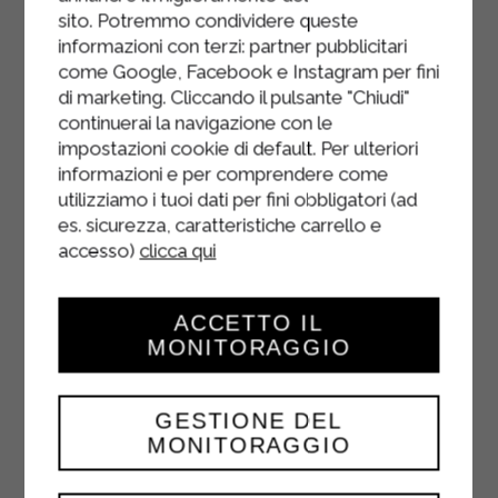
sito. Potremmo condividere queste
Étalez la pâte brisée dans un moule à
informazioni con terzi: partner pubblicitari
tarte bien beurré et piquez-la de
come Google, Facebook e Instagram per fini
di marketing. Cliccando il pulsante "Chiudi"
partout pour qu'elle ne gonfle pas à
continuerai la navigazione con le
la cuisson.
impostazioni cookie di default. Per ulteriori
Déposez la garniture sur le fond de
informazioni e per comprendere come
utilizziamo i tuoi dati per fini obbligatori (ad
pâte brisée et lissez la surface.
es. sicurezza, caratteristiche carrello e
Faites cuire la tarte à la ricotta et aux
accesso)
clicca qui
pommes dans un four préchauffé à
180° pendant 40 minutes.
ACCETTO IL
MONITORAGGIO
GESTIONE DEL
MONITORAGGIO