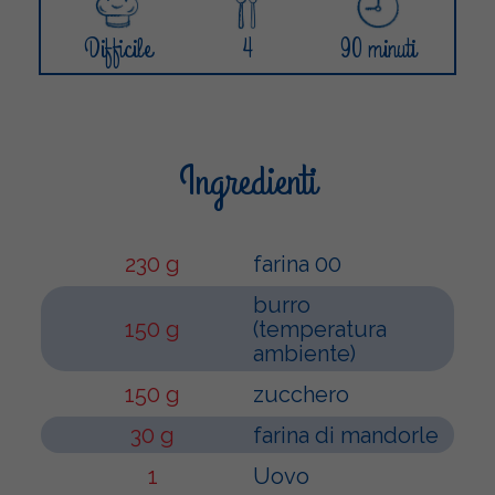
Difficile
4
90 minuti
Ingredienti
230 g
farina 00
burro
150 g
(temperatura
ambiente)
150 g
zucchero
30 g
farina di mandorle
1
Uovo