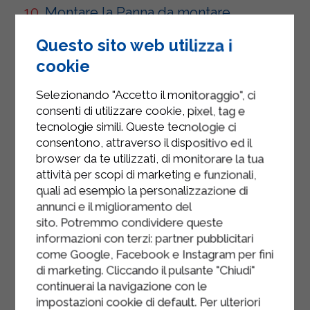
Montare la Panna da montare
Sterilgarda.
Questo sito web utilizza i
Incorporare la Panna da Montare
cookie
Sterilgarda nella crema con una
spatola, aggiungere 2 cucchiai di
Selezionando "Accetto il monitoraggio", ci
consenti di utilizzare cookie, pixel, tag e
acqua di rose e mescolare fino ad
tecnologie simili. Queste tecnologie ci
amalgamare la crema.
consentono, attraverso il dispositivo ed il
Stendere la pasta frolla di 3 mm di
browser da te utilizzati, di monitorare la tua
attività per scopi di marketing e funzionali,
spessore e foderare uno stampo da
quali ad esempio la personalizzazione di
crostata di 20 cm, sul fondo e sui
annunci e il miglioramento del
bordi.
sito. Potremmo condividere queste
informazioni con terzi: partner pubblicitari
Coprire la base con un foglio da carta
come Google, Facebook e Instagram per fini
forno, riempire con dei fagioli secchi
di marketing. Cliccando il pulsante "Chiudi"
per la cottura in bianco e infornare a
continuerai la navigazione con le
180° per 25 minuti circa.
impostazioni cookie di default. Per ulteriori