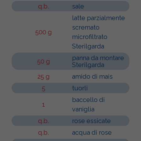
q.b.
sale
latte parzialmente
scremato
500 g
microfiltrato
Sterilgarda
panna da montare
50 g
Sterilgarda
25 g
amido di mais
5
tuorli
baccello di
1
vaniglia
q.b.
rose essicate
q.b.
acqua di rose