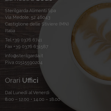
Sterilgarda Alimenti Spa
Via Medole, 52 46043
Castiglione delle Stiviere (MN)
Italia
Tel
+39 0376 6741
Fax
+39 0376 631587
info@sterilgarda.it
P.iva 01515590204
Orari
Uffici
Dal Lunedì al Venerdì
8.00 – 12.00 • 14.00 – 18.00