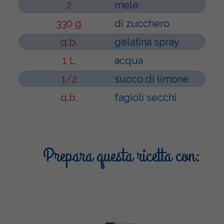
2
mele
330 g
di zucchero
q.b.
gelatina spray
1 L
acqua
1/2
succo di limone
q.b.
fagioli secchi
Prepara questa ricetta con: