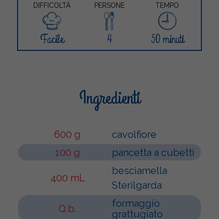
DIFFICOLTÀ
PERSONE
TEMPO
Facile
4
50 minuti
Ingredienti
600 g
cavolfiore
100 g
pancetta a cubetti
besciamella
400 mL
Sterilgarda
formaggio
Q.b.
grattugiato