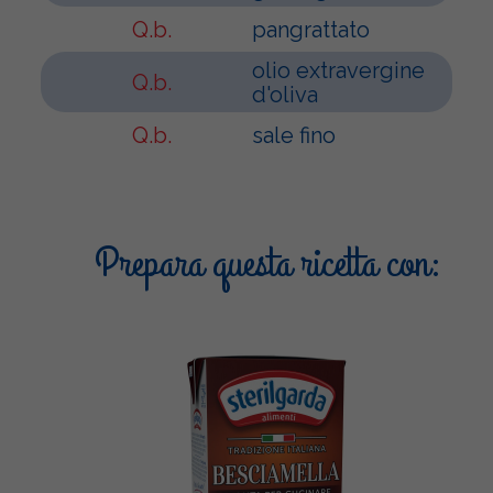
Q.b.
pangrattato
olio extravergine
Q.b.
d'oliva
Q.b.
sale fino
Prepara questa ricetta con: