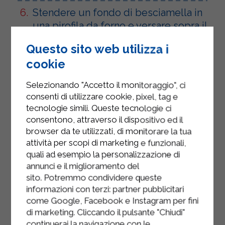
Stendere un fondo di besciamella in
una pirofila da forno e versare sopra il
mix di cavolfiore e pancetta.
Questo sito web utilizza i
Assicurarsi che la pancetta sia
cookie
distribuita in modo uniforme.
Selezionando "Accetto il monitoraggio", ci
Completare versando tutta la
consenti di utilizzare cookie, pixel, tag e
besciamella rimasta sopra il
tecnologie simili. Queste tecnologie ci
composto.
consentono, attraverso il dispositivo ed il
browser da te utilizzati, di monitorare la tua
Cospargere il tutto con formaggio
attività per scopi di marketing e funzionali,
grattugiato e pangrattato.
quali ad esempio la personalizzazione di
annunci e il miglioramento del
Cuocere in forno per 35 minuti a 190
sito. Potremmo condividere queste
°C.
informazioni con terzi: partner pubblicitari
come Google, Facebook e Instagram per fini
Sfornare e servire i Cavolfiori gratinati
di marketing. Cliccando il pulsante "Chiudi"
ancora caldi.
continuerai la navigazione con le