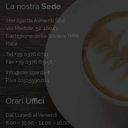
La nostra
Sede
Sterilgarda Alimenti Spa
Via Medole, 52 46043
Castiglione delle Stiviere (MN)
Italia
Tel
+39 0376 6741
Fax
+39 0376 631587
info@sterilgarda.it
P.iva 01515590204
Orari
Uffici
Dal Lunedì al Venerdì
8.00 – 12.00 • 14.00 – 18.00