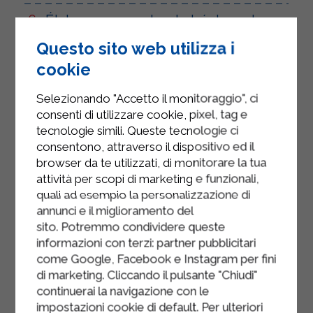
Étalez une couche de béchamel
dans un plat à gratin et versez le
Questo sito web utilizza i
mélange de chou-fleur et de
cookie
pancetta par-dessus.
Selezionando "Accetto il monitoraggio", ci
Veillez à ce que le bacon soit réparti
consenti di utilizzare cookie, pixel, tag e
uniformément.
tecnologie simili. Queste tecnologie ci
consentono, attraverso il dispositivo ed il
Terminez en versant le reste de la
browser da te utilizzati, di monitorare la tua
sauce béchamel sur le mélange.
attività per scopi di marketing e funzionali,
quali ad esempio la personalizzazione di
Saupoudrez le tout de fromage râpé
annunci e il miglioramento del
et de chapelure.
sito. Potremmo condividere queste
Cuire au four pendant 35 minutes à
informazioni con terzi: partner pubblicitari
come Google, Facebook e Instagram per fini
190°C.
di marketing. Cliccando il pulsante "Chiudi"
Sortez le chou-fleur gratiné du four
continuerai la navigazione con le
impostazioni cookie di default. Per ulteriori
et servez-le encore chaud.