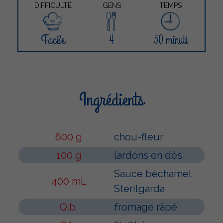
DIFFICULTÉ
GENS
TEMPS
Facile
4
50 minuti
Ingrédients
600 g
chou-fleur
100 g
lardons en dés
Sauce béchamel
400 mL
Sterilgarda
Q.b.
fromage râpé