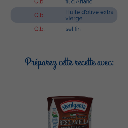
Q.b.
fil d'Ariane
Huile d’olive extra
Q.b.
vierge
Q.b.
sel fin
Préparez cette recette avec: