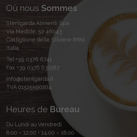
Où nous
Sommes
Sterilgarda Alimenti Spa
Via Medole, 52 46043
Castiglione delle Stiviere (MN)
Italia
Tel
+39 0376 6741
Fax
+39 0376 631587
info@sterilgarda.it
TVA 01515590204
Heures de
Bureau
Du Lundi au Vendredi
8.00 – 12.00 • 14.00 – 18.00