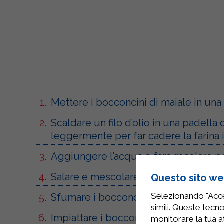
Mettere i bocconcini di maiale in una 
Scaldare un filo d’olio in una padella
leggermente per far cadere la farina
Aggiungere l’acqua e fare rosolare pe
Salare e mescolare, distribuire in mo
Questo sito web
Selezionando "Accet
Sfumare i bocconcini di maiale con il
simili. Queste tecno
Impiattare i bocconcini con il sughett
monitorare la tua at