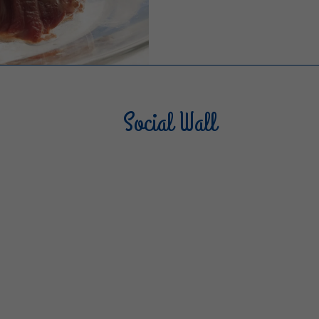
Social Wall
Sterilgarda Alimenti
Steri
805
66
6
1K