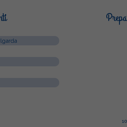
nti
Prepar
ilgarda
1