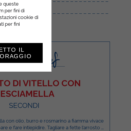
re queste
 per fini di
stazioni cookie di
i per fini
ETTO IL
TORAGGIO
O DI VITELLO CON
ESCIAMELLA
SECONDI
della con olio, burro e rosmarino a fiamma vivace
re e fare intiepidire. Tagliare a fette l’arrosto ...