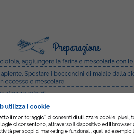
Preparazione
ciotola, aggiungere la farina e mescolarla con le
 capiente. Spostare i bocconcini di maiale dalla c
 in eccesso e mescolare.
r circa 10 minuti.
do da uniformare la crema che si sarà creata.
 utilizza i cookie
to il monitoraggio", ci consenti di utilizzare cookie, pixel, 
 100% Succo di Arancia Sterilgarda e fare insapo
logie ci consentono, attraverso il dispositivo ed il browser da
o e completare con l’erba cipollina.
tività per scopi di marketing e funzionali, quali ad esempio 