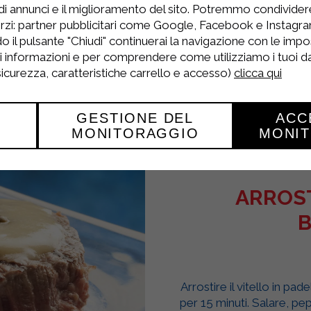
di annunci e il miglioramento del sito. Potremmo condivide
rzi: partner pubblicitari come Google, Facebook e Instagram
o il pulsante "Chiudi" continuerai la navigazione con le impo
ri informazioni e per comprendere come utilizziamo i tuoi dat
 sicurezza, caratteristiche carrello e accesso)
clicca qui
GESTIONE DEL
ACC
MONITORAGGIO
MONI
ARROST
B
Arrostire il vitello in pa
per 15 minuti. Salare, pepa