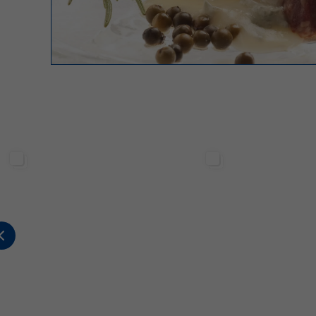
Sterilgarda Alimenti
Sterilgarda Alimenti
176
0
0
480
12
5