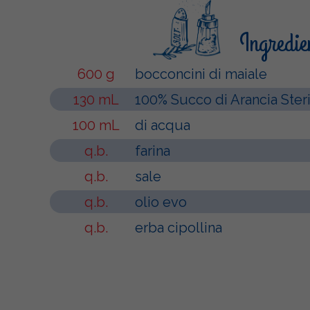
Ingredie
600 g
bocconcini di maiale
130 mL
100% Succo di Arancia Ster
100 mL
di acqua
q.b.
farina
q.b.
sale
q.b.
olio evo
q.b.
erba cipollina