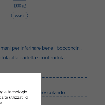
1000 ml
SCOPRI
 mani per infarinare bene i bocconcini.
iotola alla padella scuotendola
tag e tecnologie
rire per 2/3 minuti mescolando.
 te utilizzati, di
la