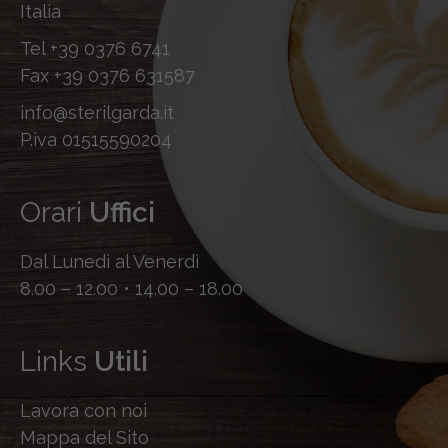
Italia
Tel
+39 0376 6741
Fax
+39 0376 631587
info@sterilgarda.it
P.iva 01515590204
Orari
Uffici
Dal Lunedì al Venerdì
8.00 – 12.00 • 14.00 – 18.00
Links
Utili
Lavora con noi
Mappa del Sito