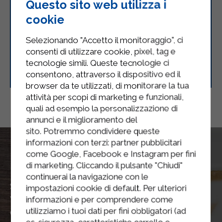
Questo sito web utilizza i
cookie
Selezionando "Accetto il monitoraggio", ci
consenti di utilizzare cookie, pixel, tag e
Cocktail di gamberi con ananas e
tecnologie simili. Queste tecnologie ci
limone
consentono, attraverso il dispositivo ed il
browser da te utilizzati, di monitorare la tua
attività per scopi di marketing e funzionali,
quali ad esempio la personalizzazione di
annunci e il miglioramento del
sito. Potremmo condividere queste
informazioni con terzi: partner pubblicitari
come Google, Facebook e Instagram per fini
La nostra
Sede
di marketing. Cliccando il pulsante "Chiudi"
continuerai la navigazione con le
Sterilgarda Alimenti Spa
impostazioni cookie di default. Per ulteriori
informazioni e per comprendere come
Via Medole, 52 46043
utilizziamo i tuoi dati per fini obbligatori (ad
Castiglione delle Stiviere (MN)