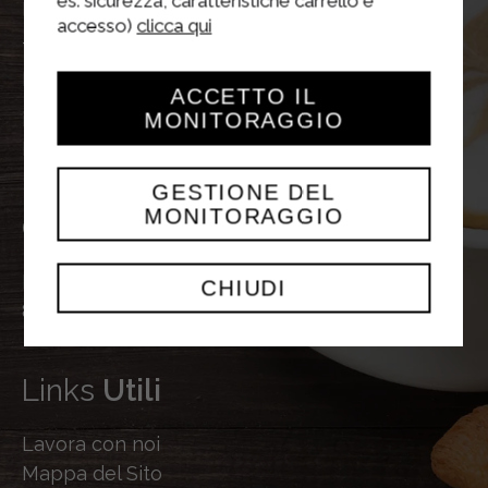
es. sicurezza, caratteristiche carrello e
Italia
accesso)
clicca qui
Tel
+39 0376 6741
Fax
+39 0376 631587
ACCETTO IL
MONITORAGGIO
info@sterilgarda.it
P.iva 01515590204
GESTIONE DEL
MONITORAGGIO
Orari
Uffici
Dal Lunedì al Venerdì
CHIUDI
8.00 – 12.00 • 14.00 – 18.00
Links
Utili
Lavora con noi
Mappa del Sito