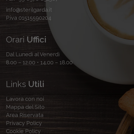
info@sterilgarda.it
P.iva 01515590204
Orari
Uffici
Dal Lunedì al Venerdì
8.00 – 12.00 • 14.00 – 18.00
Links
Utili
Lavora con noi
Mappa del Sito
Area Riservata
Privacy Policy
Cookie Policy