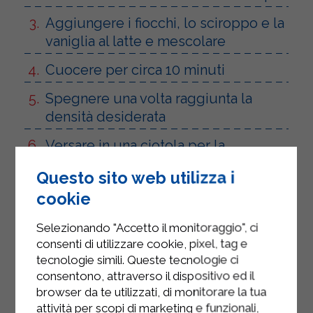
Aggiungere i fiocchi, lo sciroppo e la
vaniglia al latte e mescolare
Cuocere per circa 10 minuti
Spegnere una volta raggiunta la
densità desiderata
Versare in una ciotola per la
colazione
Questo sito web utilizza i
Aggiungere la frutta e servire il
cookie
porridge
Selezionando "Accetto il monitoraggio", ci
consenti di utilizzare cookie, pixel, tag e
tecnologie simili. Queste tecnologie ci
consentono, attraverso il dispositivo ed il
browser da te utilizzati, di monitorare la tua
attività per scopi di marketing e funzionali,