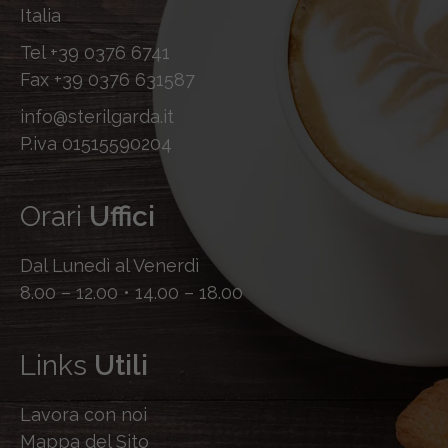
Italia
Tel
+39 0376 6741
Fax
+39 0376 631587
info@sterilgarda.it
P.iva 01515590204
Orari
Uffici
Dal Lunedì al Venerdì
8.00 – 12.00 • 14.00 – 18.00
Links
Utili
Lavora con noi
Mappa del Sito