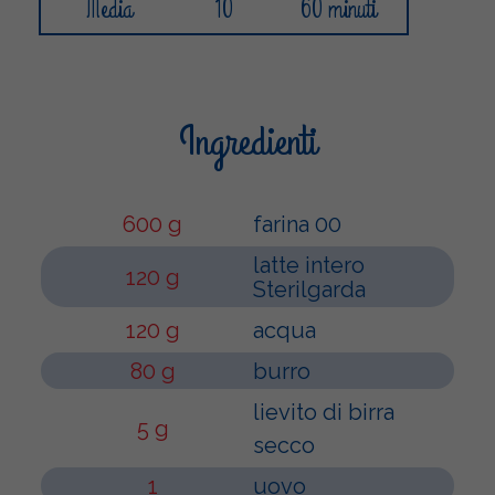
Media
10
60 minuti
Ingredienti
600 g
farina 00
latte intero
120 g
Sterilgarda
120 g
acqua
80 g
burro
lievito di birra
5 g
secco
1
uovo