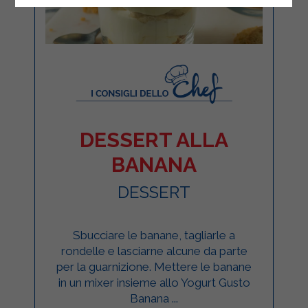
DESSERT ALLA
BANANA
DESSERT
Sbucciare le banane, tagliarle a
rondelle e lasciarne alcune da parte
per la guarnizione. Mettere le banane
in un mixer insieme allo Yogurt Gusto
Banana ...