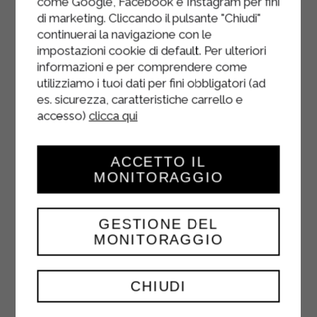
come Google, Facebook e Instagram per fini
poi decorare tutto con una glassa di
di marketing. Cliccando il pulsante "Chiudi"
zucchero preparata mescolando 200
continuerai la navigazione con le
g di zucchero a velo con circa 4-5
impostazioni cookie di default. Per ulteriori
cucchiai di acqua.
informazioni e per comprendere come
utilizziamo i tuoi dati per fini obbligatori (ad
es. sicurezza, caratteristiche carrello e
accesso)
clicca qui
ACCETTO IL
MONITORAGGIO
GESTIONE DEL
MONITORAGGIO
CHIUDI