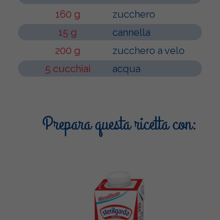
160 g
zucchero
15 g
cannella
200 g
zucchero a velo
5 cucchiai
acqua
Prepara questa ricetta con: