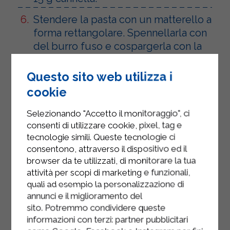
Stendere la pasta con un matterello a
forma rettangolare. Spennellarla con
del burro fuso e cospargerla con la
polvere di zucchero e cannella.
Questo sito web utilizza i
Arrotolarla su sé stessa come un
cookie
salsicciotto da tagliare poi a fette
abbastanza spesse.
Selezionando "Accetto il monitoraggio", ci
consenti di utilizzare cookie, pixel, tag e
Adagiare le fette distanti l’una
tecnologie simili. Queste tecnologie ci
dall’altra su una teglia imburrata. La
consentono, attraverso il dispositivo ed il
spirale di cannella deve essere
browser da te utilizzati, di monitorare la tua
rivolta verso l’alto.
attività per scopi di marketing e funzionali,
quali ad esempio la personalizzazione di
Cospargere tutto con altro zucchero
annunci e il miglioramento del
e lasciar lievitare per altri 30 minuti.
sito. Potremmo condividere queste
informazioni con terzi: partner pubblicitari
Cuocere a 180° per circa 30 minuti e