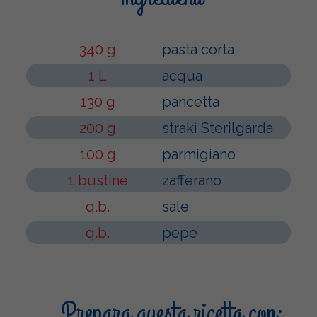
340 g
pasta corta
1 L
acqua
130 g
pancetta
200 g
strakì Sterilgarda
100 g
parmigiano
1 bustine
zafferano
q.b.
sale
q.b.
pepe
Prepara questa ricetta con: