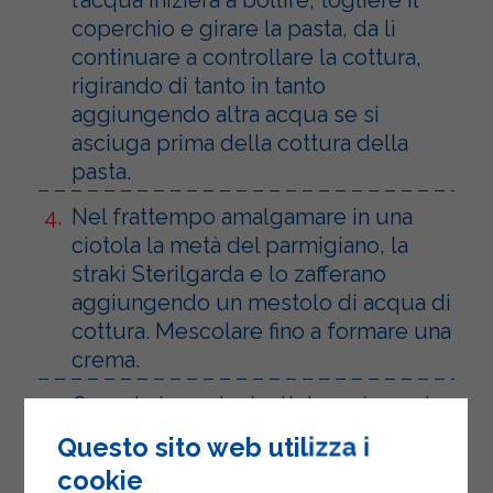
coperchio e girare la pasta, da lì
continuare a controllare la cottura,
rigirando di tanto in tanto
aggiungendo altra acqua se si
asciuga prima della cottura della
pasta.
Nel frattempo amalgamare in una
ciotola la metà del parmigiano, la
strakì Sterilgarda e lo zafferano
aggiungendo un mestolo di acqua di
cottura. Mescolare fino a formare una
crema.
Quando la pasta risottata sarà pronta,
aggiungere la crema di strakì
Questo sito web utilizza i
Sterilgarda e zafferano e il restante
cookie
parmigiano.