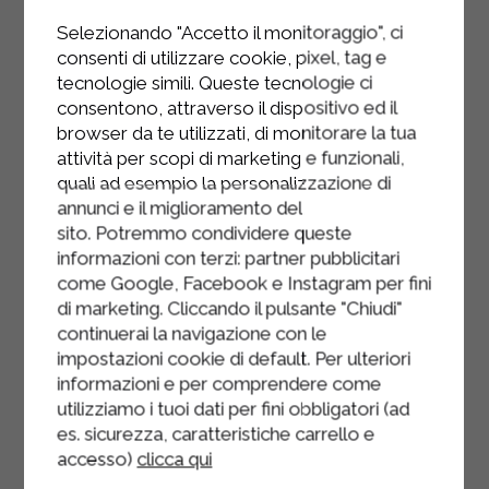
Selezionando "Accetto il monitoraggio", ci
Far saltare la pasta risottata strakì
consenti di utilizzare cookie, pixel, tag e
Sterilgarda e pancetta un minuto a
tecnologie simili. Queste tecnologie ci
fuoco spento.
consentono, attraverso il dispositivo ed il
browser da te utilizzati, di monitorare la tua
Servire quindi la pasta risottata nei
attività per scopi di marketing e funzionali,
piatti.
quali ad esempio la personalizzazione di
annunci e il miglioramento del
sito. Potremmo condividere queste
informazioni con terzi: partner pubblicitari
come Google, Facebook e Instagram per fini
di marketing. Cliccando il pulsante "Chiudi"
continuerai la navigazione con le
impostazioni cookie di default. Per ulteriori
informazioni e per comprendere come
utilizziamo i tuoi dati per fini obbligatori (ad
es. sicurezza, caratteristiche carrello e
accesso)
clicca qui