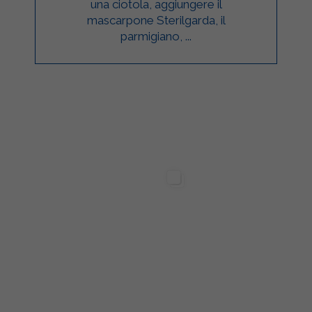
una ciotola, aggiungere il
mascarpone Sterilgarda, il
parmigiano, ...
ilgarda Alimenti
Sterilgarda Alimenti