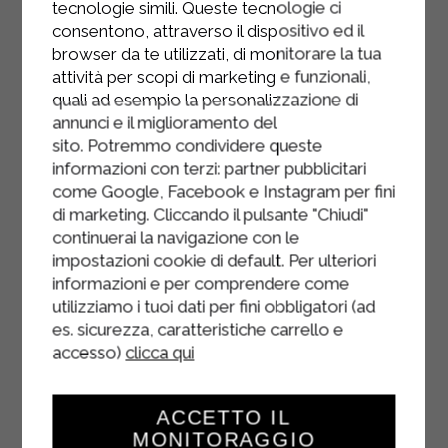
Estrarre le madeleines delicatamente
tecnologie simili. Queste tecnologie ci
dagli stampini e far raffreddare su
consentono, attraverso il dispositivo ed il
browser da te utilizzati, di monitorare la tua
una gratella.
attività per scopi di marketing e funzionali,
quali ad esempio la personalizzazione di
annunci e il miglioramento del
sito. Potremmo condividere queste
informazioni con terzi: partner pubblicitari
come Google, Facebook e Instagram per fini
di marketing. Cliccando il pulsante "Chiudi"
continuerai la navigazione con le
impostazioni cookie di default. Per ulteriori
informazioni e per comprendere come
utilizziamo i tuoi dati per fini obbligatori (ad
es. sicurezza, caratteristiche carrello e
accesso)
clicca qui
ACCETTO IL
MONITORAGGIO