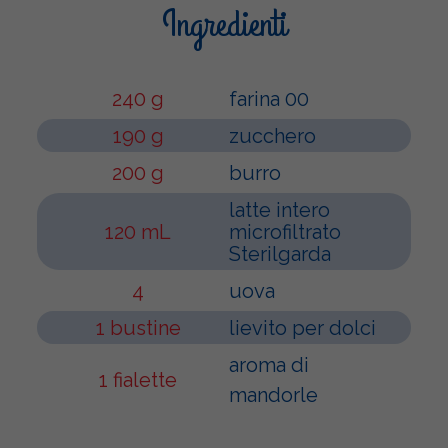
Ingredienti
240 g
farina 00
190 g
zucchero
200 g
burro
latte intero
120 mL
microfiltrato
Sterilgarda
4
uova
1 bustine
lievito per dolci
aroma di
1 fialette
mandorle