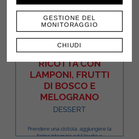
GESTIONE DEL
MONITORAGGIO
CHIUDI
PANCAKES ALLA
RICOTTA CON
LAMPONI, FRUTTI
DI BOSCO E
MELOGRANO
DESSERT
Prendere una ciotola, aggiungere la
farina integrale ed il lievito e