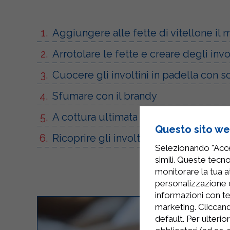
Aggiungere alle fette di vitellone il m
Arrotolare le fette e creare degli invo
Cuocere gli involtini in padella con sof
Sfumare con il brandy
A cottura ultimata levare gli involti
Questo sito web
Ricoprire gli involtini con la salsa ott
Selezionando "Accet
simili. Queste tecno
monitorare la tua at
personalizzazione 
informazioni con te
marketing. Cliccand
default. Per ulterio