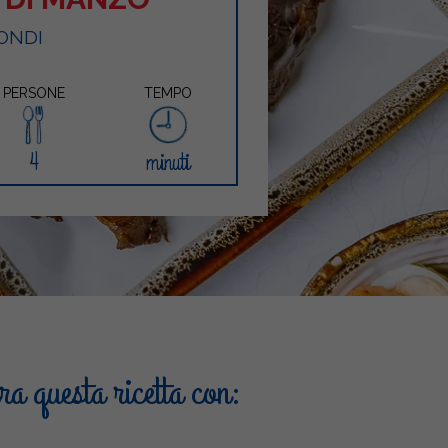
ONDI
PERSONE
TEMPO
4
minuti
a questa ricetta con: