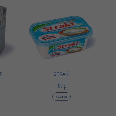
T
STRAKÌ
175 g
SCOPRI