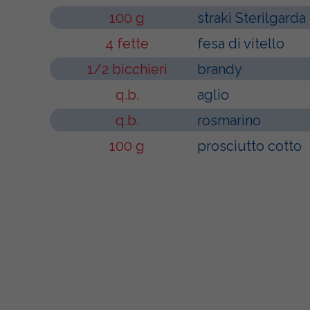
100 g
strakì Sterilgarda
4 fette
fesa di vitello
1/2 bicchieri
brandy
q.b.
aglio
q.b.
rosmarino
100 g
prosciutto cotto