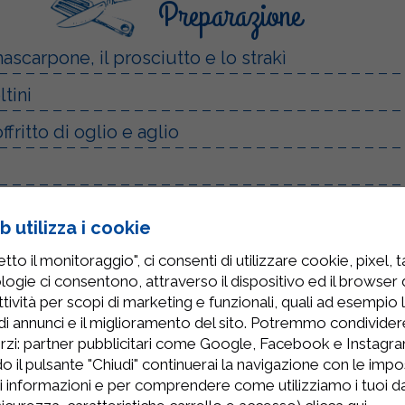
Preparazione
ascarpone, il prosciutto e lo strakì
ltini
fritto di oglio e aglio
ni ed aggiungere il mascarpone al condimento
 utilizza i cookie
enuta
to il monitoraggio", ci consenti di utilizzare cookie, pixel, 
logie ci consentono, attraverso il dispositivo ed il browser da
tività per scopi di marketing e funzionali, quali ad esempio 
di annunci e il miglioramento del sito. Potremmo condivide
rzi: partner pubblicitari come Google, Facebook e Instagram
o il pulsante "Chiudi" continuerai la navigazione con le impo
ri informazioni e per comprendere come utilizziamo i tuoi dat