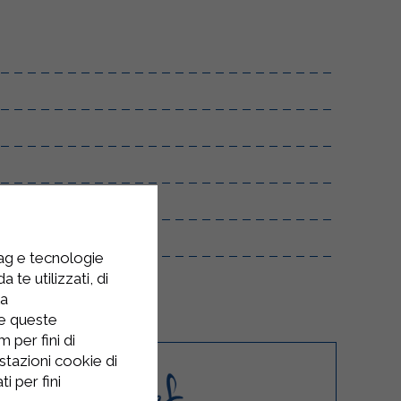
tag e tecnologie
 te utilizzati, di
la
re queste
 per fini di
stazioni cookie di
i per fini