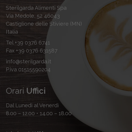
Sterilgarda Alimenti Spa
Via Medole, 52 46043
Castiglione delle Stiviere (MN)
Italia
Tel
+39 0376 6741
Fax
+39 0376 631587
info@sterilgarda.it
P.iva 01515590204
Orari
Uffici
Dal Lunedì al Venerdì
8.00 – 12.00 • 14.00 – 18.00