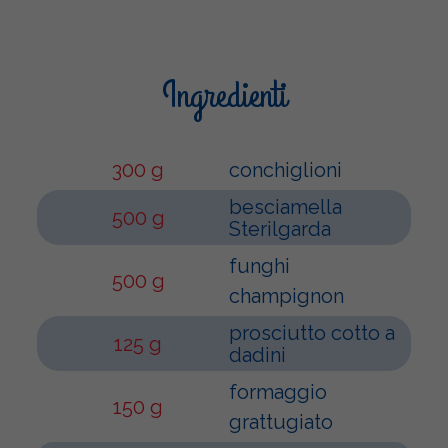
Ingredienti
300 g
conchiglioni
besciamella
500 g
Sterilgarda
funghi
500 g
champignon
prosciutto cotto a
125 g
dadini
formaggio
150 g
grattugiato