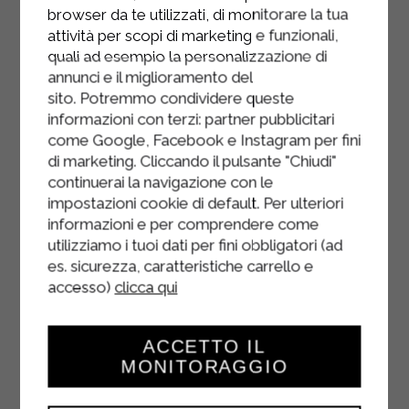
attacchino fra loro.
browser da te utilizzati, di monitorare la tua
attività per scopi di marketing e funzionali,
Riempire i conchiglioni con il
quali ad esempio la personalizzazione di
composto e adagiarli uno vicino
annunci e il miglioramento del
all’altro in una teglia oliata fino a
sito. Potremmo condividere queste
riempirla.
informazioni con terzi: partner pubblicitari
come Google, Facebook e Instagram per fini
Unire i funghi tenuti da parte alla
di marketing. Cliccando il pulsante "Chiudi"
besciamella rimasta e ricoprire i
continuerai la navigazione con le
conchiglioni; spolverizzare con il
impostazioni cookie di default. Per ulteriori
informazioni e per comprendere come
restante formaggio grattugiato e
utilizziamo i tuoi dati per fini obbligatori (ad
metterli in forno sotto il grill per circa
es. sicurezza, caratteristiche carrello e
10 minuti, in modo ottenere una
accesso)
clicca qui
crosticina dorata.
Servire i conchiglioni ripieni
ACCETTO IL
immediatamente.
MONITORAGGIO