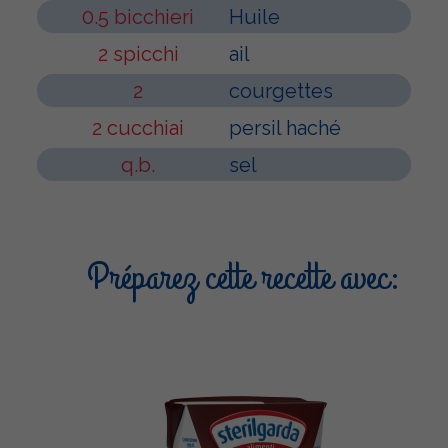
0.5 bicchieri
Huile
2 spicchi
ail
2
courgettes
2 cucchiai
persil haché
q.b.
sel
Préparez cette recette avec: