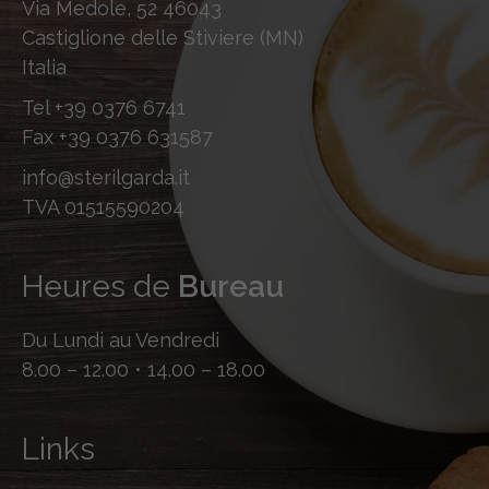
Via Medole, 52 46043
Castiglione delle Stiviere (MN)
Italia
Tel
+39 0376 6741
Fax
+39 0376 631587
info@sterilgarda.it
TVA 01515590204
Heures de
Bureau
Du Lundi au Vendredi
8.00 – 12.00 • 14.00 – 18.00
Links