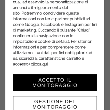
quali ad esempio la personalizzazione di
Remplissez les coquilles avec la
annunci e il miglioramento del
sito. Potremmo condividere queste
préparation et placez-les côte à côte
informazioni con terzi: partner pubblicitari
dans un plat à four huilé jusqu'à ce
come Google, Facebook e Instagram per fini
qu'elles soient pleines.
di marketing. Cliccando il pulsante "Chiudi"
continuerai la navigazione con le
Ajoutez les champignons réservés à
impostazioni cookie di default. Per ulteriori
la béchamel restante et nappez-en
informazioni e per comprendere come
les coquilles. Parsemez du reste de
utilizziamo i tuoi dati per fini obbligatori (ad
fromage râpé et faites gratiner
es. sicurezza, caratteristiche carrello e
environ 10 minutes, jusqu'à ce
accesso)
clicca qui
qu'elles soient bien dorées.
Servez immédiatement les
ACCETTO IL
conchiglioni farcis.
MONITORAGGIO
GESTIONE DEL
MONITORAGGIO