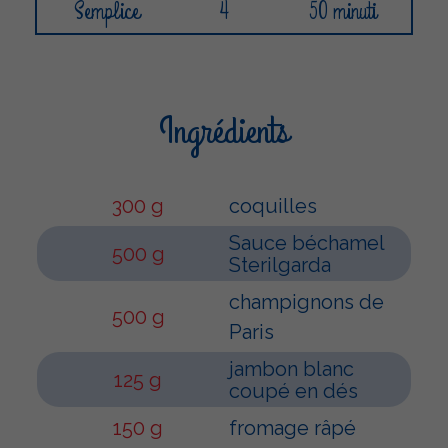
Semplice
4
50 minuti
Ingrédients
300 g
coquilles
Sauce béchamel
500 g
Sterilgarda
champignons de
500 g
Paris
jambon blanc
125 g
coupé en dés
150 g
fromage râpé