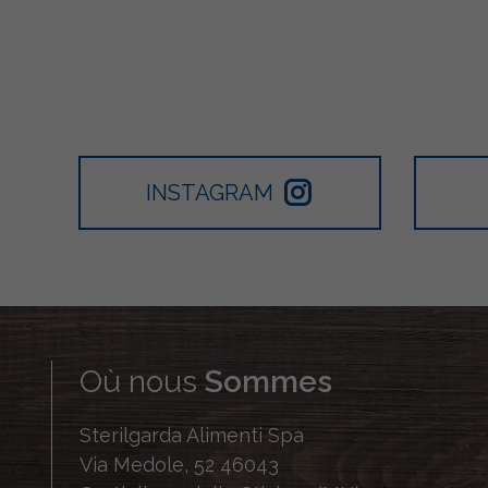
INSTAGRAM
Où nous
Sommes
Sterilgarda Alimenti Spa
Via Medole, 52 46043