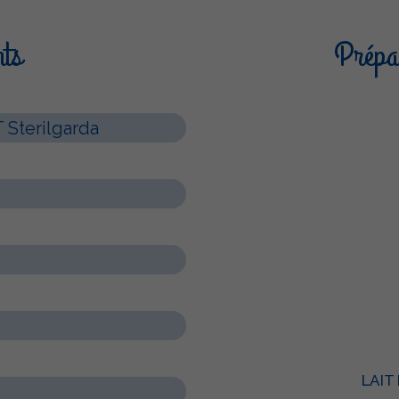
nts
Prépar
T Sterilgarda
LAIT