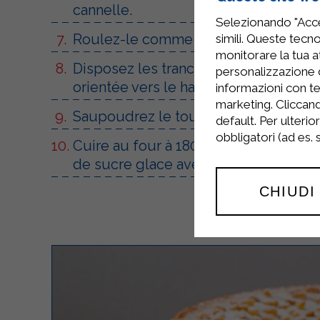
cannelle.
Selezionando "Accet
Roulez-le comme une saucisse puis 
simili. Queste tecno
monitorare la tua at
Disposez les tranches, espacées les u
personalizzazione 
orientée vers le haut.
informazioni con te
marketing. Cliccand
Saupoudrez le tout de sucre et laiss
default. Per ulterio
obbligatori (ad es.
Cuire au four à 180° pendant environ
de sucre glace avec environ 4 à 5 cui
CHIUDI