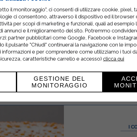
to il monitoraggio", ci consenti di utilizzare cookie, pixel, 
coupez-le en tranches assez épaisses.
logie ci consentono, attraverso il dispositivo ed il browser da
tività per scopi di marketing e funzionali, quali ad esempio 
nes des autres, sur une plaque à pâtisserie grai
di annunci e il miglioramento del sito. Potremmo condivide
rzi: partner pubblicitari come Google, Facebook e Instagram
o il pulsante "Chiudi" continuerai la navigazione con le impo
ez lever encore 30 minutes.
ri informazioni e per comprendere come utilizziamo i tuoi dat
 sicurezza, caratteristiche carrello e accesso)
clicca qui
 30 minutes, puis décorer le tout avec un glaça
llères à soupe d'eau.
GESTIONE DEL
ACC
MONITORAGGIO
MONI