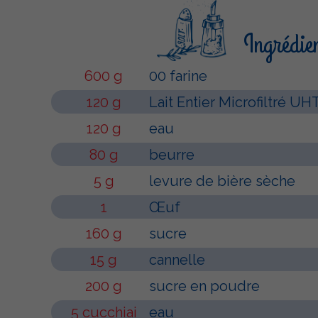
Ingrédie
600 g
00 farine
120 g
Lait Entier Microfiltré UH
120 g
eau
80 g
beurre
5 g
levure de bière sèche
1
Œuf
160 g
sucre
15 g
cannelle
200 g
sucre en poudre
5 cucchiai
eau