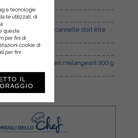
tag e tecnologie
 te utilizzati, di
la
ssée. La spirale de cannelle doit être
re queste
 per fini di
stazioni cookie di
i per fini
ge au sucre préparé en mélangeant 200 g
ETTO IL
TORAGGIO