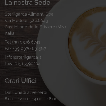
La nostra
Sede
Sterilgarda Alimenti Spa
Via Medole, 52 46043
Castiglione delle Stiviere (MN)
Italia
Tel
+39 0376 6741
Fax
+39 0376 631587
info@sterilgarda.it
P.iva 01515590204
Orari
Uffici
Dal Lunedì al Venerdì
8.00 – 12.00 • 14.00 – 18.00