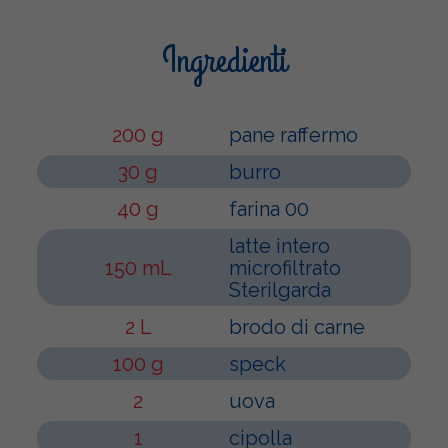
Ingredienti
200 g
pane raffermo
30 g
burro
40 g
farina 00
latte intero
150 mL
microfiltrato
Sterilgarda
2 L
brodo di carne
100 g
speck
2
uova
1
cipolla