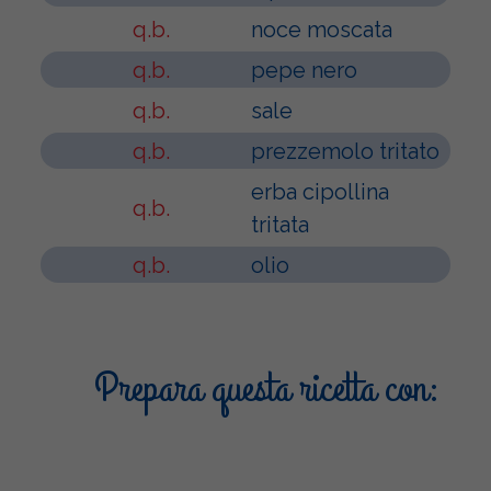
q.b.
noce moscata
q.b.
pepe nero
q.b.
sale
q.b.
prezzemolo tritato
erba cipollina
q.b.
tritata
q.b.
olio
Prepara questa ricetta con: