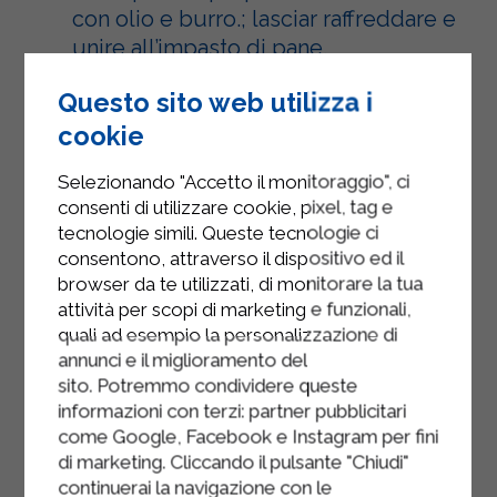
con olio e burro.; lasciar raffreddare e
unire all’impasto di pane.
Unire il prezzemolo, l’erba cipollina,
Questo sito web utilizza i
la noce moscata e la farina;
cookie
mescolare tutto con cura e lasciar
riposare per almeno mezz’ora.
Selezionando "Accetto il monitoraggio", ci
consenti di utilizzare cookie, pixel, tag e
Prendere l’impasto, formare delle
tecnologie simili. Queste tecnologie ci
palline di circa 6-8 centimetri e
consentono, attraverso il dispositivo ed il
passarle nella farina.
browser da te utilizzati, di monitorare la tua
attività per scopi di marketing e funzionali,
Portare il brodo a bollore, buttare i
quali ad esempio la personalizzazione di
canederli e lasciar cuocere per
annunci e il miglioramento del
almeno 15 minuti a fuoco basso;
sito. Potremmo condividere queste
informazioni con terzi: partner pubblicitari
quando verranno a galla, scolare e
come Google, Facebook e Instagram per fini
servire aggiungendo erba cipollina e
di marketing. Cliccando il pulsante "Chiudi"
speck a piacere.
continuerai la navigazione con le