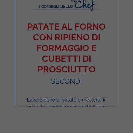
PATATE AL FORNO
CON RIPIENO DI
FORMAGGIO E
CUBETTI DI
PROSCIUTTO
SECONDI
Lavare bene le patate e metterle in
una casseruola con acqua bollente
per 30/40 minuti. Una volta cotte,
tagliare la calotta delle patate e con
un cucchiaino ...