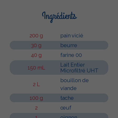
Ingrédients
200 g
pain vicié
30 g
beurre
40 g
farine 00
Lait Entier
150 mL
Microfiltré UHT
bouillon de
2 L
viande
100 g
tache
2
œuf
1
oignon