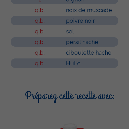
q.b.
noix de muscade
q.b.
poivre noir
q.b.
sel
q.b.
persil haché
q.b.
ciboulette haché
q.b.
Huile
Préparez cette recette avec: