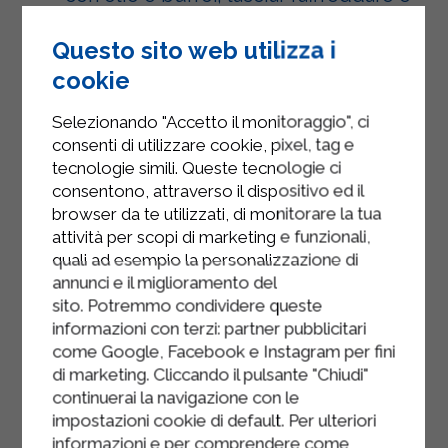
unire all’impasto di pane.
Questo sito web utilizza i
Unire il prezzemolo, l’erba cipollina,
cookie
la noce moscata e la farina;
mescolare tutto con cura e lasciar
Selezionando "Accetto il monitoraggio", ci
riposare per almeno mezz’ora.
consenti di utilizzare cookie, pixel, tag e
tecnologie simili. Queste tecnologie ci
Prendere l’impasto, formare delle
consentono, attraverso il dispositivo ed il
palline di circa 6-8 centimetri e
browser da te utilizzati, di monitorare la tua
passarle nella farina.
attività per scopi di marketing e funzionali,
quali ad esempio la personalizzazione di
Portare il brodo a bollore, buttare i
annunci e il miglioramento del
canederli e lasciar cuocere per
sito. Potremmo condividere queste
almeno 15 minuti a fuoco basso;
informazioni con terzi: partner pubblicitari
quando verranno a galla, scolare e
come Google, Facebook e Instagram per fini
di marketing. Cliccando il pulsante "Chiudi"
servire aggiungendo erba cipollina e
continuerai la navigazione con le
speck a piacere.
impostazioni cookie di default. Per ulteriori
informazioni e per comprendere come