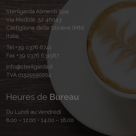
Sterilgarda Alimenti Spa
Via Medole, 52 46043
Castiglione delle Stiviere (MN)
Italia
Tel
+39 0376 6741
Fax
+39 0376 631587
info@sterilgarda.it
TVA 01515590204
Heures de
Bureau
Du Lundi au Vendredi
8.00 – 12.00 • 14.00 – 18.00