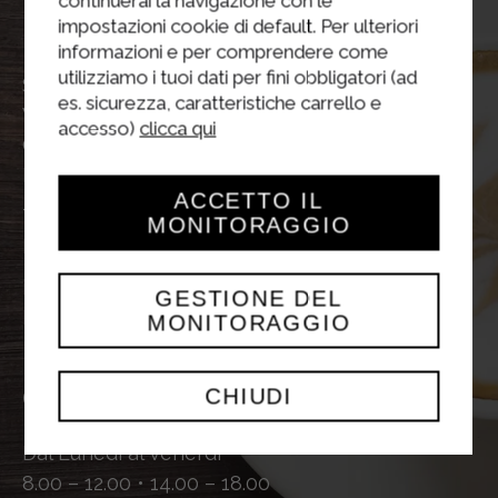
continuerai la navigazione con le
La nostra
Sede
impostazioni cookie di default. Per ulteriori
informazioni e per comprendere come
utilizziamo i tuoi dati per fini obbligatori (ad
Sterilgarda Alimenti Spa
es. sicurezza, caratteristiche carrello e
Via Medole, 52 46043
accesso)
clicca qui
Castiglione delle Stiviere (MN)
Italia
ACCETTO IL
Tel
+39 0376 6741
MONITORAGGIO
Fax
+39 0376 631587
info@sterilgarda.it
GESTIONE DEL
P.iva 01515590204
MONITORAGGIO
Orari
Uffici
CHIUDI
Dal Lunedì al Venerdì
8.00 – 12.00 • 14.00 – 18.00