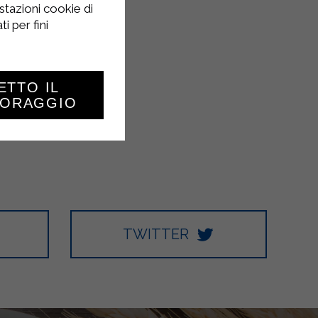
stazioni cookie di
i per fini
ETTO IL
TORAGGIO
TWITTER