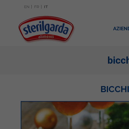
EN
FR
IT
AZIEN
bicc
BICCH