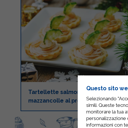
Questo sito web
Tartellette salmone e
Selezionando "Accet
mazzancolle al profumo di menta
simili. Queste tecno
monitorare la tua at
personalizzazione 
informazioni con te