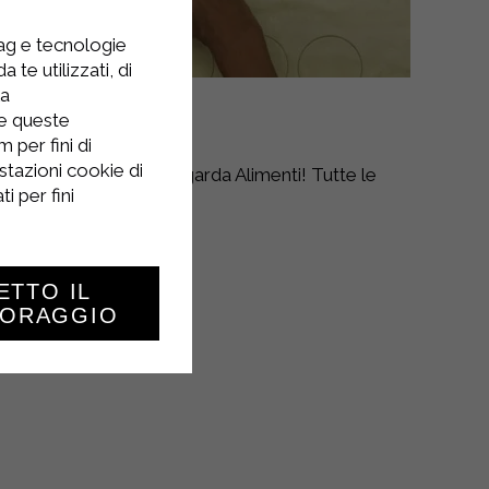
tag e tecnologie
 te utilizzati, di
la
re queste
 per fini di
stazioni cookie di
l canale youtube Sterilgarda Alimenti! Tutte le
i per fini
lità Sterilgarda.
ETTO IL
TORAGGIO