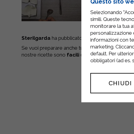
Questo sito web
Selezionando "Accet
simili. Queste tecno
monitorare la tua at
personalizzazione 
Sterilgarda
ha pubblicato una
nuova video ric
informazioni con te
marketing. Cliccand
Se vuoi preparare anche tu questo
piatto squisi
default. Per ulterio
nostre ricette sono
facili
da preparare seguendo il
obbligatori (ad es.
CHIUDI