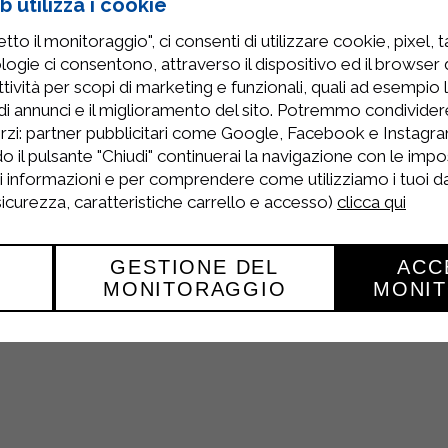
 utilizza i cookie
to il monitoraggio", ci consenti di utilizzare cookie, pixel, 
logie ci consentono, attraverso il dispositivo ed il browser da
tività per scopi di marketing e funzionali, quali ad esempio 
di annunci e il miglioramento del sito. Potremmo condivide
etta
,
French Toast
!
rzi: partner pubblicitari come Google, Facebook e Instagram
o il pulsante "Chiudi" continuerai la navigazione con le impo
to
vai nella sezione dedicata alle
video ricette
o seguici su
ri informazioni e per comprendere come utilizziamo i tuoi dat
 video tutorial ,
buone
e
genuine
grazie ai prodotti di qua
 sicurezza, caratteristiche carrello e accesso)
clicca qui
GESTIONE DEL
ACC
MONITORAGGIO
MONI