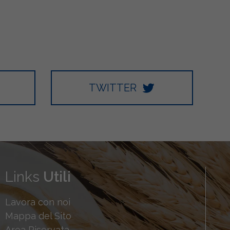
TWITTER
Links
Utili
Lavora con noi
Mappa del Sito
Area Riservata