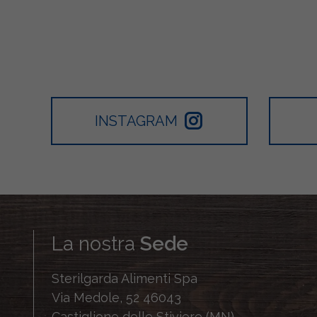
INSTAGRAM
La nostra
Sede
Sterilgarda Alimenti Spa
Via Medole, 52 46043
Castiglione delle Stiviere (MN)